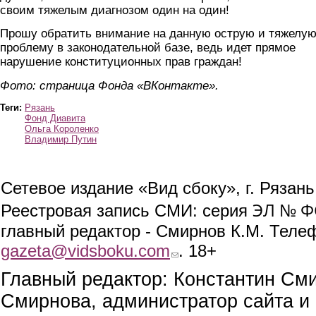
своим тяжелым диагнозом один на один!
Прошу обратить внимание на данную острую и тяжелу
проблему в законодательной базе, ведь идет прямое
нарушение конституционных прав граждан!
Фото: страница Фонда «ВКонтакте».
Теги:
Рязань
Фонд Диавита
Ольга Короленко
Владимир Путин
Сетевое издание «Вид сбоку», г. Рязан
ЭЛ № ФС
Реестровая запись СМИ: серия
главный редактор - Смирнов К.М. Телефо
gazeta@vidsboku.com
(link sends e-mail)
. 18+
Главный редактор: Константин См
Смирнова, администратор сайта и 