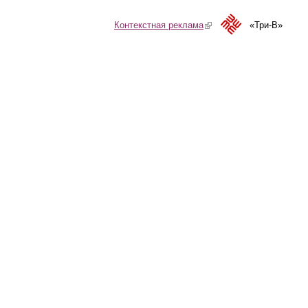
Контекстная реклама
(link is external)
«Три-В»