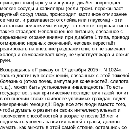
приводит к инфаркту и инсульту; диабет повреждает
мелкие сосуды и капилляры (если тромб перекрывает
крупный сосуд глаза, происходит частичное отмирание
сетчатки, и развивается отслойка или глаукома) - эти
патологии неизлечимы и ведут к слепоте; нервная сист
так же страдает. Неполноценное питание, связанное с
серьезными ограничениями при диабете 1 типа, привод
отмиранию нервных окончаний, человек перестаёт
реагировать на внешние раздражители, он не замечает
холода и обмораживает кожу, не чувствует жара и обжиг
руки.
Возвращаясь к Приказу от 17 декабря 2015 г. N 1024н,
только достигнув осложнений, связанных с этой тяжело
болезнью (отказ почек, ампутация конечностей, слепота
т. д.), может быть установлена инвалидность! То есть
государство, зная критические последствия такой поли
в отношении своих наиболее уязвимых граждан, ведет
намеренный геноцид!!! Ведь все эти люди вместо того,
чтобы думать о развитии своих интеллектуальных и
творческих способностей в возрасте после 18 лет и
поднимать уровень развития нашей страны, должны
думать, как выжить в этой самой стране, оставшись со