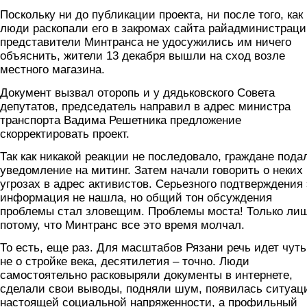
Поскольку ни до публикации проекта, ни после того, как
люди раскопали его в закромах сайта райадминистраци
представители Минтранса не удосужились им ничего
объяснить, жители 13 декабря вышли на сход возле
местного магазина.
Документ вызвал оторопь и у дядьковского Совета
депутатов, председатель направил в адрес министра
транспорта Вадима Решетника предложение
скорректировать проект.
Так как никакой реакции не последовало, граждане пода
уведомление на митинг. Затем начали говорить о неких
угрозах в адрес активистов. Серьезного подтверждения 
информация не нашла, но общий тон обсуждения
проблемы стал зловещим. Проблемы моста! Только ли
потому, что Минтранс все это время молчал.
То есть, еще раз. Для масштабов Рязани речь идет чуть
не о стройке века, десятилетия – точно. Люди
самостоятельно расковыряли документы в интернете,
сделали свои выводы, подняли шум, появилась ситуац
настоящей социальной напряженности, а профильный