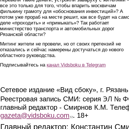
все это только для того, чтобы впарить москвичам
филькину грамоту для «обоснования инвестиций»? А
потом уже прораб на месте решит, как все будет на сам
деле «проходить» и «примыкать»? Так работает
министерство транспорта и автомобильных дорог
Рязанской области?
Митинг жители не провели, но от своих претензий не
отказались и сейчас намерены достучаться до нового
областного руководства.
Подписывайтесь на
канал Vidsboku в Telegram
Сетевое издание «Вид сбоку», г. Рязан
ЭЛ № ФС
Реестровая запись СМИ: серия
главный редактор - Смирнов К.М. Телефо
gazeta@vidsboku.com
(link sends e-mail)
. 18+
Главный редактор: Константин См