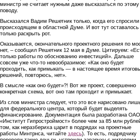
министр не считает нужным даже высказаться по этому
поводу.
Высказался Вадим Решетник только, когда его спросили
происходящем в областной Думе. И вот тут оставалось
только раскрыть рот.
Оказывается, окончательного проектного решения по мо
нет, – сообщил Решетник 12 мая в Думе. Цитируем: «Ес
только работы по обоснованию инвестиций». Дальше
совсем уже что-то невообразимое: «Как оно будет
проходить, как примыкать — в настоящее время итогов
решений, повторюсь, нет».
В смысле «как оно будет»?! Вот же проект, совершенно
конкретная схема, вот оно там проходит и примыкает.
Из слов министра следует, что это все нарисовано лиш
для федерального центра, который будет выделять
финансирование. Документация была разработана ОАО
«Институт Гипростроймост» более чем за 85 млн рублей
том, как неразбериха царит в подрядах на проектные
работы Минтрнса, читайте
здесь
). То есть, подрядчику
перевели такие деньги, устроили заваруху с жителями 