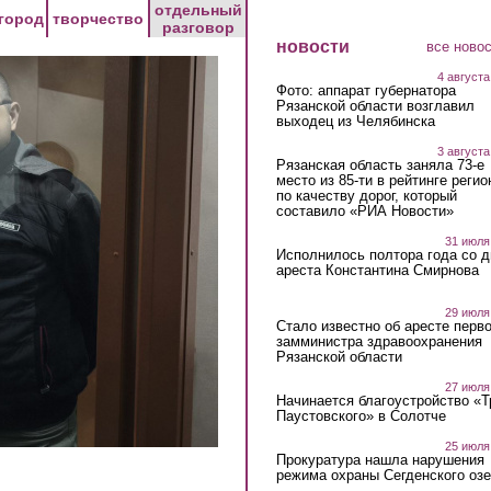
отдельный
город
творчество
разговор
новости
все ново
4 августа
Фото: аппарат губернатора
Рязанской области возглавил
выходец из Челябинска
3 августа
Рязанская область заняла 73-е
место из 85-ти в рейтинге регио
по качеству дорог, который
составило «РИА Новости»
31 июля
Исполнилось полтора года со д
ареста Константина Смирнова
29 июля
Стало известно об аресте перво
замминистра здравоохранения
Рязанской области
27 июля
Начинается благоустройство «
Паустовского» в Солотче
25 июля
Прокуратура нашла нарушения
режима охраны Сегденского озе