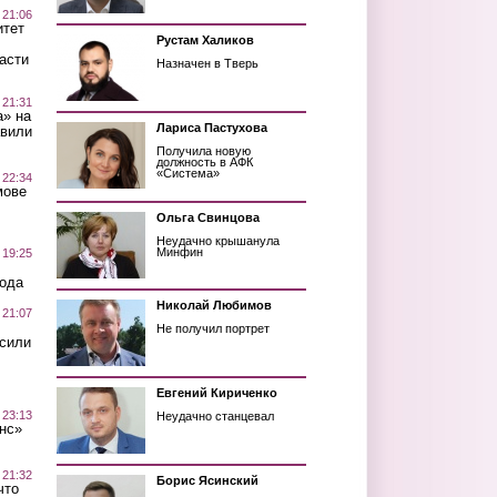
 21:06
итет
Рустам Халиков
асти
Назначен в Тверь
 21:31
а» на
Лариса Пастухова
авили
Получила новую
должность в АФК
«Система»
 22:34
мове
Ольга Свинцова
Неудачно крышанула
Минфин
 19:25
вода
Николай Любимов
 21:07
Не получил портрет
осили
Евгений Кириченко
 23:13
Неудачно станцевал
нс»
 21:32
Борис Ясинский
что