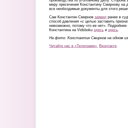
производства по уголовному делу. Сторона 
меру пресечения Константину Смирнову на д
все необходимые документы для этого реше
Сам Константин Смирнов
заявил
ранее в суд
способ давления «с целью заставить призна
невозможно, потому что ее нет». Подробнее
Константина на Vidsboku
здесь
и
здесь
.
На фото: Константин Смирнов на одном из
Читайте нас в «Телеграме»
,
Вконтакте
.