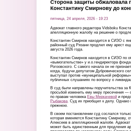
Сторона защиты обжаловала 
Константину Смирнову до кон
пятница, 24 апреля, 2026 - 19:23
Адвокат главного редактора Vidsboku Конст
апелляционную жалобу на решение о продле
Константин Смирнов находится в СИЗО с янв
районный суд Рязани продлил ему арест ещ
августа 2026 года.
Константин Смирнов находится в СИЗО по о
«вымогательстве» у и.о.гендиректора фонд
Рогоовского. С самого начала он не признае
когда, будучи депутатом Дубровического се
выступал против «муниципальной реформы»
публичных слушаниях по вопросу о ликвида
В суд были направлены поручительства за 
просьбой изменить ему меру пресечения — о
по правам человека
Евы Меркачевой
и пред
Рыбакова
. Суд их приобщил к делу. Однако
прежнюю.
В своем постановлении суд сослался только
которая вменяется Константину Смирнову, 
Алексеев в апелляционной жалобе. Адвокат 
может быть единственным для продления ар