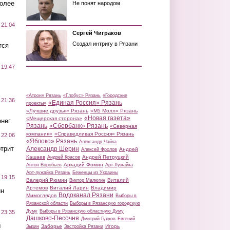
более
Не понят народом
 21:04
Сергей Чиграков
Создал интригу в Рязани
тся
 19:47
«Атрон» Рязань
«Глобус» Рязань
«Городские
 21:36
«Единая Россия» Рязань
проекты»
«Лучшие друзья» Рязань
«М5 Молл» Рязань
«Новая газета»
«Мещерская сторона»
нег
Рязань
«Сбербанк» Рязань
«Северная
компания»
«Справедливая Россия» Рязань
 22:06
«Яблоко» Рязань
Александр Чайка
трит
Александр Шерин
Андрей
Алексей Фролов
Кашаев
Андрей Петруцкий
Андрей Красов
Аркадий Фомин
Антон Воробьев
Арт-Лужайка
Арт-лужайка Рязань
Беженцы из Украины
 19:15
Валерий Рюмин
Виталий
Виктор Малюгин
Артемов
Виталий Ларин
Владимир
ин
Водоканал Рязани
Мимоглядов
Выборы в
Рязанской области
Выборы в Рязанскую городскую
Думу
Выборы в Рязанскую областную Думу
 23:35
Дашково-Песочня
Дмитрий Гудков
Евгений
ы
Заборье
Игорь
Зызин
Застройка Рязани