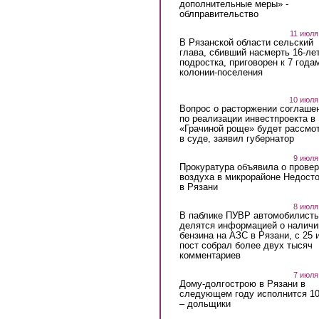
дополнительные меры» -
облправительство
11 июля
В Рязанской области сельский
глава, сбивший насмерть 16-ле
подростка, приговорен к 7 года
колонии-поселения
10 июля
Вопрос о расторжении соглаше
по реализации инвестпроекта в
«Грачиной роще» будет рассмо
в суде, заявил губернатор
9 июля
Прокуратура объявила о провер
воздуха в микрорайоне Недост
в Рязани
8 июля
В паблике ПУВР автомобилист
делятся информацией о наличи
бензина на АЗС в Рязани, с 25 
пост собрал более двух тысяч
комментариев
7 июля
Дому-долгострою в Рязани в
следующем году исполнится 10
– дольщики