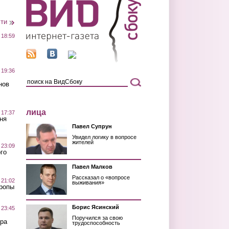
сти
 18:59
 19:36
нов
лица
 17:37
ня
Павел Супрун
Увидел логику в вопросе
жителей
 23:09
го
Павел Малков
Рассказал о «вопросе
 21:02
выживания»
Тропы
Борис Ясинский
 23:45
Поручился за свою
ра
трудоспособность