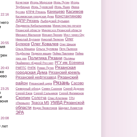
Кочетков
Игорь Морозов
Игорь
Игорь Путин
Трубицын
Игорь Туровский
Игорь Яшин
Ирина
Касимов
Канищево
КПРФ Рязань
Кусова
 22:16
Константиново
Касимовская городская Дума
ЛДПР Рязань
Лыбедский бульвар
тнего
Людмила Кибальникова
Министерство печати
м
Рязанской области
Минлесхоз Рязанской области
Михаил Малахов
Михаил Пронин
Мост через Оку
Олег
Николай Булаев
Николай Пилюгин
 20:55
Олег Ковалев
Булеков
Олег Шишов
ния
Ольга Чуляева
Ольга Мишина
Петр Пыленок
Подбелка
Поджоги машин
Пойма Павловки
Пойма
трен
Политика Рязани
Поляны
трех рек
РГУ им. Есенина
Праймериз «Единой России»
Рязанская
 20:43
РМПТС
РНПК
Роман Путин
ке
городская Дума
Рязанский кремль
оево
Рязанский
Рязанский нефтезавод
Рязань
район
Сасово
Рязанский цирк
 23:25
Северный обход
Семен Сазонов
Сергей Дудукин
ы
Сергей Ежов
Сергей Сальников
Сергей Филимонов
и
Скопин
Солотча
Спас-Клепики
ТРЦ
июня
УМВД Рязанской
Трасса М5
«Премьер»
области
Шаукат Ахметов
Федор Провоторов
ЭРА
 20:08
 лет