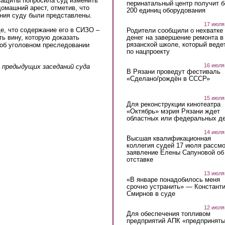
защиты попросила суд изменить
перинатальный центр получит 
омашний арест, отметив, что
200 единиц оборудования
ния суду были представлены.
17 июля
е, что содержание его в СИЗО –
Родители сообщили о нехватке
ть вину, которую доказать
денег на завершение ремонта в
рязанской школе, который веде
 об уголовном преследовании
по нацпроекту
16 июля
 предыдущих заседаний суда
В Рязани проведут фестиваль
«Сделано/рождён в СССР»
15 июля
Для реконструкции кинотеатра
«Октябрь» мэрия Рязани ждет
областных или федеральных де
14 июля
Высшая квалификационная
коллегия судей 17 июля рассмо
заявление Елены Сапуновой об
отставке
13 июля
«В январе понадобилось меня
срочно устранить» — Констант
Смирнов в суде
12 июля
Для обеспечения топливом
предприятий АПК «предпринят