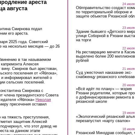
продление ареста
24 июля
Облправительство создаст ком
ца августа
по территориальной обороне и
защите объектов Рязанской обл
23 июля
антина Смирнова подал
Здание бывшего «Детского мир
нии его ареста.
улице Соборной в Рязани выст
на торги
аря 2025 года. Советский
е на несколько месяцев — до 26
22 июля
На реставрацию мечети в Каси
выделено более 200 миллионов
бвинению в так называемом
рублей
а капремонта Алексея
т вину. Смирнов был арестован,
21 июля
Суд ужесточил наказание экс-
льского поселения от «Яблока»,
снабженцу рязанского хлебоза
 и информировал жителей о
ции сельских поселений.
20 июля
«Всё идёт по плану» — мэрия
Константина Смирнова с
Рязани родителям, которые пр
т члена президентского Совета
о дофинансировании ремонта в
седателя «Яблока»
Николая
рязанской школе
 меру пресечения оставил
19 июля
«Экологический рязанский алья
 на тяжесть преступления,
перезапустил «карту свалок»
отметил защитник Алексей
подчеркнул, что этот довод не
18 июля
еста на данном этапе
Рязанский Минздрав сообщил, 