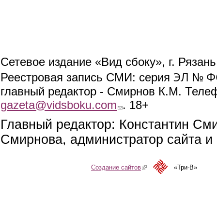
Сетевое издание «Вид сбоку», г. Рязан
ЭЛ № ФС
Реестровая запись СМИ: серия
главный редактор - Смирнов К.М. Телефо
gazeta@vidsboku.com
(link sends e-mail)
. 18+
Главный редактор: Константин См
Смирнова, администратор сайта и 
Создание сайтов
(link is external)
«Три-В»