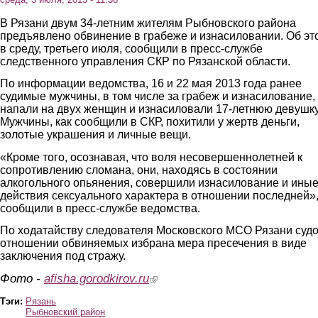
В Рязани двум 34-летним жителям Рыбновского района
предъявлено обвинение в грабеже и изнасиловании. Об эт
в среду, третьего июля, сообщили в пресс-службе
следственного управления СКР по Рязанской области.
По информации ведомства, 16 и 22 мая 2013 года ранее
судимые мужчины, в том числе за грабеж и изнасилование,
напали на двух женщин и изнасиловали 17-летнюю девушк
Мужчины, как сообщили в СКР, похитили у жертв деньги,
золотые украшения и личные вещи.
«Кроме того, осознавая, что воля несовершеннолетней к
сопротивлению сломана, они, находясь в состоянии
алкогольного опьянения, совершили изнасилование и ины
действия сексуального характера в отношении последней»,
сообщили в пресс-службе ведомства.
По ходатайству следователя Московского МСО Рязани суд
отношении обвиняемых избрана мера пресечения в виде
заключения под стражу.
Фото -
afisha.gorodkirov.ru
(link is external)
Тэги:
Рязань
Рыбновский район