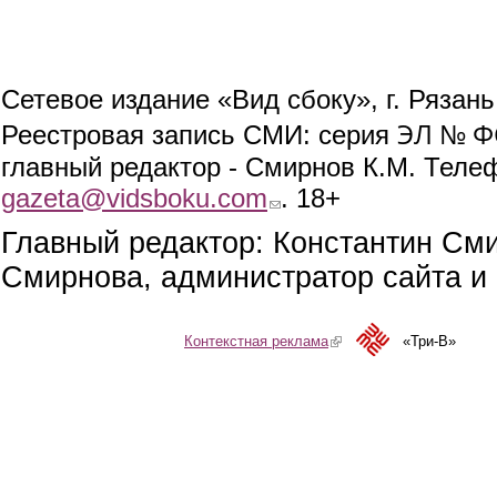
Сетевое издание «Вид сбоку», г. Рязан
ЭЛ № ФС
Реестровая запись СМИ: серия
главный редактор - Смирнов К.М. Телефо
gazeta@vidsboku.com
(link sends e-mail)
. 18+
Главный редактор: Константин См
Смирнова, администратор сайта и 
Контекстная реклама
(link is external)
«Три-В»