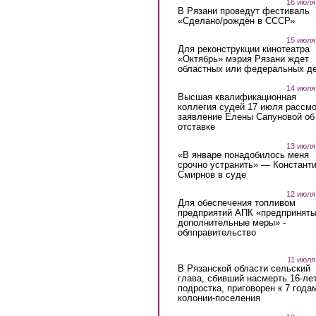
16 июля
В Рязани проведут фестиваль
«Сделано/рождён в СССР»
15 июля
Для реконструкции кинотеатра
«Октябрь» мэрия Рязани ждет
областных или федеральных де
14 июля
Высшая квалификационная
коллегия судей 17 июля рассмо
заявление Елены Сапуновой об
отставке
13 июля
«В январе понадобилось меня
срочно устранить» — Констант
Смирнов в суде
12 июля
Для обеспечения топливом
предприятий АПК «предпринят
дополнительные меры» -
облправительство
11 июля
В Рязанской области сельский
глава, сбивший насмерть 16-ле
подростка, приговорен к 7 года
колонии-поселения