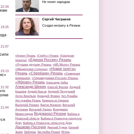
Не понят народом
 22:34
мове
Сергей Чиграков
Создал интригу в Рязани
 19:25
вода
 21:07
осили
«Атрон» Рязань
«Глобус» Рязань
«Городские
«Единая Россия» Рязань
проекты»
«Лучшие друзья» Рязань
«М5 Молл» Рязань
«Новая газета»
«Мещерская сторона»
 23:13
Рязань
«Сбербанк» Рязань
«Северная
нс»
компания»
«Справедливая Россия» Рязань
«Яблоко» Рязань
Александр Чайка
Александр Шерин
 21:32
Андрей
Алексей Фролов
что
Кашаев
Андрей Петруцкий
Андрей Красов
более
Аркадий Фомин
Антон Воробьев
Арт-Лужайка
Арт-лужайка Рязань
Беженцы из Украины
Валерий Рюмин
Виталий
Виктор Малюгин
 21:04
Артемов
Виталий Ларин
Владимир
Водоканал Рязани
Мимоглядов
Выборы в
Рязанской области
Выборы в Рязанскую городскую
тся
Думу
Выборы в Рязанскую областную Думу
Дашково-Песочня
Дмитрий Гудков
Евгений
Заборье
Игорь
Зызин
Застройка Рязани