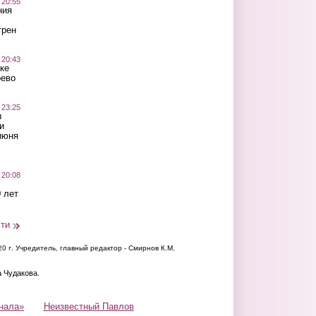
 20:55
ния
трен
 20:43
ке
оево
 23:25
ы
и
июня
 20:08
 лет
сти
20 г.
Учредитель, главный редактор - Смирнов К.М.
а Чудакова.
нала»
Неизвестный Павлов