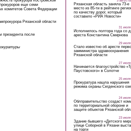
жность прокурора Костромской
3 августа
Рязанская область заняла 73-е
 прокуроров еще семи
место из 85-ти в рейтинге регио
х комитетов Совета Федерации
по качеству дорог, который
составило «РИА Новости»
ампрокурора Рязанской области
31 июля
Исполнилось полтора года со д
м президента после
ареста Константина Смирнова
29 июля
Стало известно об аресте перво
рокуратуры
замминистра здравоохранения
Рязанской области
27 июля
Начинается благоустройство «
Паустовского» в Солотче
25 июля
Прокуратура нашла нарушения
режима охраны Сегденского озе
24 июля
Облправительство создаст ком
по территориальной обороне и
защите объектов Рязанской обл
23 июля
Здание бывшего «Детского мир
улице Соборной в Рязани выст
на торги