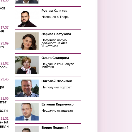
 19:36
нов
Рустам Халиков
Назначен в Тверь
 17:37
ня
Лариса Пастухова
Получила новую
должность в АФК
 23:09
«Система»
го
Ольга Свинцова
 21:02
Неудачно крышанула
Тропы
Минфин
 23:45
Николай Любимов
ра
Не получил портрет
 21:06
итет
Евгений Кириченко
асти
Неудачно станцевал
 21:31
а» на
авили
Борис Ясинский