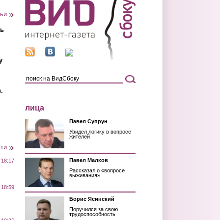
тьи
ть
у
.
лица
Павел Супрун
Увидел логику в вопросе
жителей
сти
Павел Малков
 18:17
Рассказал о «вопросе
выживания»
 18:59
Борис Ясинский
Поручился за свою
трудоспособность