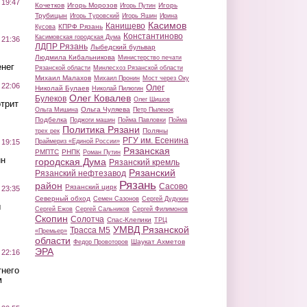
 19:47
Кочетков
Игорь Морозов
Игорь
Игорь Путин
Трубицын
Игорь Туровский
Игорь Яшин
Ирина
Касимов
Канищево
КПРФ Рязань
Кусова
Константиново
Касимовская городская Дума
 21:36
ЛДПР Рязань
Лыбедский бульвар
Людмила Кибальникова
Министерство печати
нег
Рязанской области
Минлесхоз Рязанской области
Михаил Малахов
Михаил Пронин
Мост через Оку
 22:06
Олег
Николай Булаев
Николай Пилюгин
Олег Ковалев
Булеков
Олег Шишов
трит
Ольга Чуляева
Ольга Мишина
Петр Пыленок
Подбелка
Поджоги машин
Пойма Павловки
Пойма
Политика Рязани
Поляны
трех рек
РГУ им. Есенина
Праймериз «Единой России»
 19:15
Рязанская
РМПТС
РНПК
Роман Путин
ин
городская Дума
Рязанский кремль
Рязанский
Рязанский нефтезавод
Рязань
район
Сасово
Рязанский цирк
 23:35
Северный обход
Семен Сазонов
Сергей Дудукин
ы
Сергей Ежов
Сергей Сальников
Сергей Филимонов
Скопин
Солотча
Спас-Клепики
ТРЦ
УМВД Рязанской
Трасса М5
«Премьер»
области
Шаукат Ахметов
Федор Провоторов
ЭРА
 22:16
тнего
м