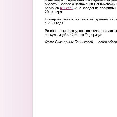
Банниковой предложена президентом на дол
области. Вопрос о назначении Банниковой и
регионов
вынесен
(link is external)
на заседание профильны
20 октября.
Екатерина Банникова занимает должность з
с 2021 года.
Региональные прокуроры назначаются указо
консультаций с Советом Федерации.
Фото Екатерины Банниковой — сайт облп