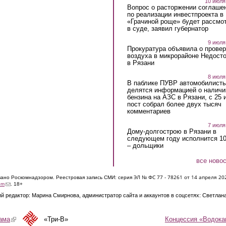
10 июля
Вопрос о расторжении соглаше
по реализации инвестпроекта в
«Грачиной роще» будет рассмо
в суде, заявил губернатор
9 июля
Прокуратура объявила о провер
воздуха в микрорайоне Недост
в Рязани
8 июля
В паблике ПУВР автомобилист
делятся информацией о наличи
бензина на АЗС в Рязани, с 25 
пост собрал более двух тысяч
комментариев
7 июля
Дому-долгострою в Рязани в
следующем году исполнится 10
– дольщики
все ново
ЭЛ № ФС 77 - 7826
1 от 14 апреля 20
овано Роскомнадзором. Реестровая запись СМИ: серия
(link sends e-mail)
om
. 18+
й редактор: Марина Смирнова, администратор сайта и аккаунтов в соцсетях: Светлан
Концессия «Водока
ама
(link is external)
«Три-В»