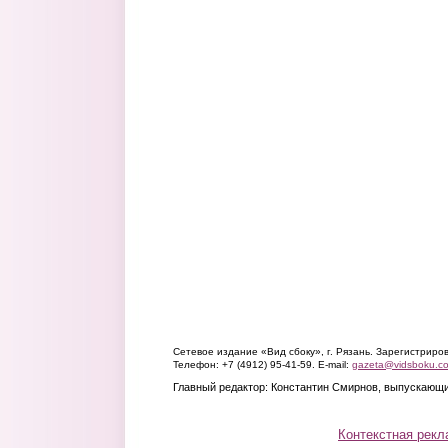
Сетевое издание «Вид сбоку», г. Рязань. Зарегистрир
Телефон: +7 (4912) 95-41-59. E-mail:
gazeta@vidsboku.c
Главный редактор: Константин Смирнов, выпускающи
Контекстная рекл