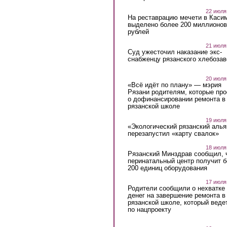
22 июля
На реставрацию мечети в Каси
выделено более 200 миллионов
рублей
21 июля
Суд ужесточил наказание экс-
снабженцу рязанского хлебоза
20 июля
«Всё идёт по плану» — мэрия
Рязани родителям, которые пр
о дофинансировании ремонта в
рязанской школе
19 июля
«Экологический рязанский алья
перезапустил «карту свалок»
18 июля
Рязанский Минздрав сообщил, 
перинатальный центр получит 
200 единиц оборудования
17 июля
Родители сообщили о нехватке
денег на завершение ремонта в
рязанской школе, который веде
по нацпроекту