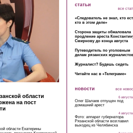
статьи
все ста
«Следователь не знал, кто ес
кто в этом деле»
Сторона защиты обжаловала
продление ареста Константин
Смирнову до конца августа
Путеводитель по уголовным
делам рязанских журналистов
Журналист? Будешь сидеть
Читайте нас в «Телеграме»
новости
все ново
занской области
6 августа
Олег Шалаев отпущен под
жена на пост
домашний арест
ти
4 августа
Фото: аппарат губернатора
Рязанской области возглавил
выходец из Челябинска
кой области Екатерины