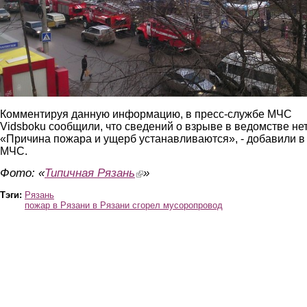
Комментируя данную информацию, в пресс-службе МЧС
Vidsboku сообщили, что сведений о взрыве в ведомстве нет
«Причина пожара и ущерб устанавливаются», - добавили в
МЧС.
Фото: «
Типичная Рязань
(link is external)
»
Тэги:
Рязань
пожар в Рязани в Рязани сгорел мусоропровод