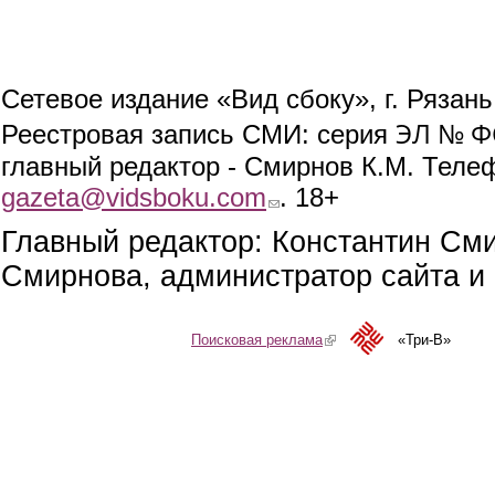
Сетевое издание «Вид сбоку», г. Рязан
ЭЛ № ФС
Реестровая запись СМИ: серия
главный редактор - Смирнов К.М. Телефо
gazeta@vidsboku.com
(link sends e-mail)
. 18+
Главный редактор: Константин См
Смирнова, администратор сайта и 
Поисковая реклама
(link is external)
«Три-В»