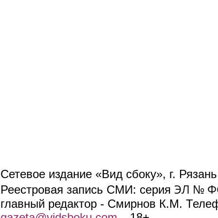
Сетевое издание «Вид сбоку», г. Рязан
ЭЛ № ФС
Реестровая запись СМИ: серия
главный редактор - Смирнов К.М. Телефо
gazeta@vidsboku.com
(link sends e-mail)
. 18+