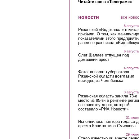
Читайте нас в «Телеграме»
новости
все ново
8 августа
Рязанский «Водоканал» отчита
прибыли. О том, как манипулир
показателями этого предприяти
ранее не раз писал «Вид сбоку
6 августа
Олег Шалаев отпущен под
домашний арест
4 августа
Фото: аппарат губернатора
Рязанской области возглавил
выходец из Челябинска
3 августа
Рязанская область заняла 73-е
место из 85-ти в рейтинге регио
по качеству дорог, который
составило «РИА Новости»
31 июля
Исполнилось полтора года со д
ареста Константина Смирнова
29 июля
Стало известно об аресте перво