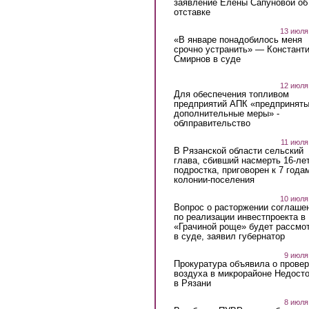
заявление Елены Сапуновой об
отставке
13 июля
«В январе понадобилось меня
срочно устранить» — Констант
Смирнов в суде
12 июля
Для обеспечения топливом
предприятий АПК «предпринят
дополнительные меры» -
облправительство
11 июля
В Рязанской области сельский
глава, сбивший насмерть 16-ле
подростка, приговорен к 7 года
колонии-поселения
10 июля
Вопрос о расторжении соглаше
по реализации инвестпроекта в
«Грачиной роще» будет рассмо
в суде, заявил губернатор
9 июля
Прокуратура объявила о провер
воздуха в микрорайоне Недост
в Рязани
8 июля