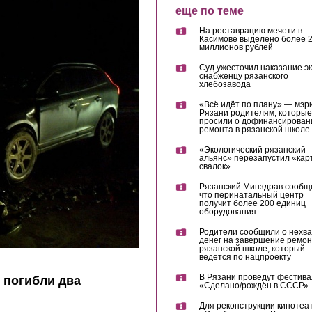
еще по теме
На реставрацию мечети в
Касимове выделено более 
миллионов рублей
Суд ужесточил наказание эк
снабженцу рязанского
хлебозавода
«Всё идёт по плану» — мэр
Рязани родителям, которые
просили о дофинансирован
ремонта в рязанской школе
«Экологический рязанский
альянс» перезапустил «кар
свалок»
Рязанский Минздрав сообщ
что перинатальный центр
получит более 200 единиц
оборудования
Родители сообщили о нехва
денег на завершение ремон
рязанской школе, который
ведется по нацпроекту
В Рязани проведут фестива
 погибли два
«Сделано/рождён в СССР»
Для реконструкции кинотеа