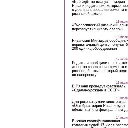
«Всё идёт по плану» — мэрия
Рязани родителям, которые пр
о дофинансировании ремонта в
рязанской школе
19 июля
«Экологический рязанский алья
перезапустил «карту свалок»
18 июля
Рязанский Минздрав сообщил, 
перинатальный центр получит 
200 единиц оборудования
17 июля
Родители сообщили о нехватке
денег на завершение ремонта в
рязанской школе, который веде
по нацпроекту
16 июля
В Рязани проведут фестиваль
«Сделано/рождён в СССР»
15 июля
Для реконструкции кинотеатра
«Октябрь» мэрия Рязани ждет
областных или федеральных де
14 июля
Высшая квалификационная
коллегия судей 17 июля рассмо