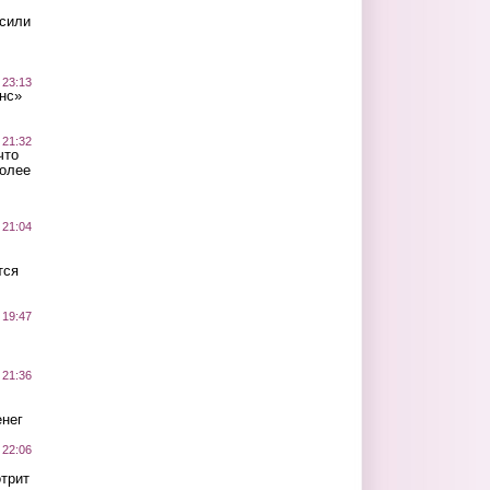
осили
 23:13
нс»
 21:32
что
более
 21:04
тся
 19:47
 21:36
нег
 22:06
трит