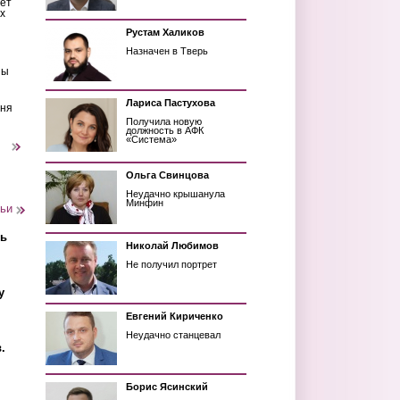
ет
х
Рустам Халиков
Назначен в Тверь
ны
Лариса Пастухова
еня
Получила новую
должность в АФК
«Система»
следующая ›
Ольга Свинцова
Неудачно крышанула
Минфин
тьи
ть
Николай Любимов
Не получил портрет
у
Евгений Кириченко
Неудачно станцевал
.
Борис Ясинский