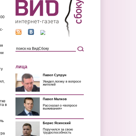
200
с-
ия
ии
лица
ту
Павел Супрун
ил,
Увидел логику в вопросе
жителей
Павел Малков
тке
та в
Рассказал о «вопросе
выживания»
ль
Борис Ясинский
Поручился за свою
трудоспособность
тра