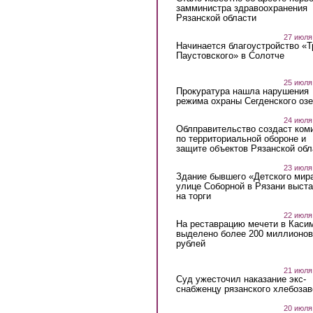
замминистра здравоохранения
Рязанской области
27 июля
Начинается благоустройство «
Паустовского» в Солотче
25 июля
Прокуратура нашла нарушения
режима охраны Сегденского озе
24 июля
Облправительство создаст ком
по территориальной обороне и
защите объектов Рязанской обл
23 июля
Здание бывшего «Детского мир
улице Соборной в Рязани выст
на торги
22 июля
На реставрацию мечети в Каси
выделено более 200 миллионов
рублей
21 июля
Суд ужесточил наказание экс-
снабженцу рязанского хлебоза
20 июля