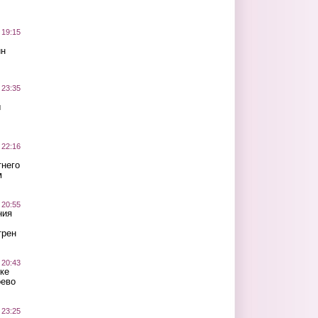
 19:15
ин
 23:35
ы
 22:16
тнего
м
 20:55
ния
трен
 20:43
ке
оево
 23:25