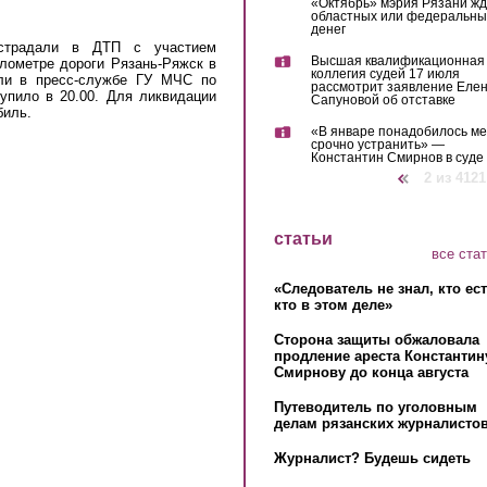
«Октябрь» мэрия Рязани жд
областных или федеральны
денег
страдали в ДТП с участием
Высшая квалификационная
лометре дороги Рязань-Ряжск в
коллегия судей 17 июля
или в пресс-службе ГУ МЧС по
рассмотрит заявление Еле
упило в 20.00. Для ликвидации
Сапуновой об отставке
биль.
«В январе понадобилось м
срочно устранить» —
Константин Смирнов в суде
‹ предыдущая
2 из 4121
статьи
все ста
«Следователь не знал, кто ес
кто в этом деле»
Сторона защиты обжаловала
продление ареста Константин
Смирнову до конца августа
Путеводитель по уголовным
делам рязанских журналистов
Журналист? Будешь сидеть