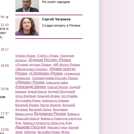
Не понят народом
сти
Сергей Чиграков
 21:43
Создал интригу в Рязани
лся о
уют
я,
»
 18:17
«Атрон» Рязань
«Глобус» Рязань
«Городские
«Единая Россия» Рязань
проекты»
«Лучшие друзья» Рязань
«М5 Молл» Рязань
 18:59
«Новая газета»
«Мещерская сторона»
Рязань
«Сбербанк» Рязань
«Северная
компания»
«Справедливая Россия» Рязань
«Яблоко» Рязань
Александр Чайка
Александр Шерин
Андрей
Алексей Фролов
 19:36
Кашаев
Андрей Петруцкий
Андрей Красов
Аркадий Фомин
Антон Воробьев
Арт-Лужайка
нов
Арт-лужайка Рязань
Беженцы из Украины
Валерий Рюмин
Виталий
Виктор Малюгин
Артемов
Виталий Ларин
Владимир
Водоканал Рязани
 17:37
Мимоглядов
Выборы в
ня
Рязанской области
Выборы в Рязанскую городскую
Думу
Выборы в Рязанскую областную Думу
Дашково-Песочня
Дмитрий Гудков
Евгений
 23:09
Заборье
Игорь
Зызин
Застройка Рязани
го