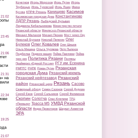
Кочетков
Игорь Морозов
Игорь
Игорь Путин
Трубицын
Игорь Туровский
Игорь Яшин
Ирина
Касимов
Канищево
КПРФ Рязань
Кусова
Константиново
 21:02
Касимовская городская Дума
Тропы
ЛДПР Рязань
Лыбедский бульвар
Людмила Кибальникова
Министерство печати
Рязанской области
Минлесхоз Рязанской области
Михаил Малахов
Михаил Пронин
Мост через Оку
 23:45
Олег
Николай Булаев
Николай Пилюгин
Олег Ковалев
Булеков
ра
Олег Шишов
Ольга Чуляева
Ольга Мишина
Петр Пыленок
 21:06
Подбелка
Поджоги машин
Пойма Павловки
Пойма
итет
Политика Рязани
Поляны
трех рек
РГУ им. Есенина
Праймериз «Единой России»
асти
Рязанская
РМПТС
РНПК
Роман Путин
городская Дума
Рязанский кремль
 21:31
Рязанский
а» на
Рязанский нефтезавод
авили
Рязань
район
Сасово
Рязанский цирк
Северный обход
Семен Сазонов
Сергей Дудукин
Сергей Ежов
Сергей Сальников
Сергей Филимонов
 22:34
Скопин
Солотча
мове
Спас-Клепики
ТРЦ
УМВД Рязанской
Трасса М5
«Премьер»
области
Шаукат Ахметов
Федор Провоторов
ЭРА
 19:25
вода
 21:07