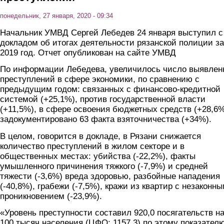
понедельник, 27 января, 2020 - 09:34
Начальник УМВД Сергей Лебедев 24 января выступил с
докладом об итогах деятельности рязанской полиции за
2019 год. Отчет опубликован на сайте УМВД
По информации Лебедева, увеличилось число выявлен
преступлений в сфере экономики, по сравнению с
предыдущим годом: связанных с финансово-кредитной
системой (+25,1%), против государственной власти
(+11,5%), в сфере освоения бюджетных средств (+28,6%
задокументировано 63 факта взяточничества (+34%).
В целом, говорится в докладе, в Рязани снижается
количество преступлений в жилом секторе и в
общественных местах: убийства (‑22,2%), факты
умышленного причинения тяжкого (‑7,9%) и средней
тяжести (‑3,6%) вреда здоровью, разбойные нападения
(‑40,8%), грабежи (‑7,5%), кражи из квартир с незаконн
проникновением (-23,9%).
«Уровень преступности составил 920,0 посягательств н
100 тысяч населения (ЦФО: 1157,3) по этому показател