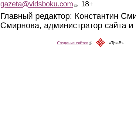
gazeta@vidsboku.com
(link sends e-mail)
. 18+
Главный редактор: Константин См
Смирнова, администратор сайта и 
Создание сайтов
(link is external)
«Три-В»