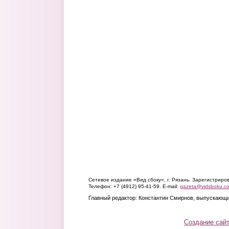
Сетевое издание «Вид сбоку», г. Рязань. Зарегистрир
Телефон: +7 (4912) 95-41-59. E-mail:
gazeta@vidsboku.c
Главный редактор: Константин Смирнов, выпускающи
Создание сай