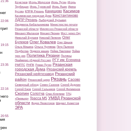
 21:36
Кочетков
Игорь Морозов
Игорь
Игорь Путин
Трубицын
Игорь Туровский
Игорь Яшин
Ирина
Касимов
Канищево
КПРФ Рязань
Кусова
нег
Константиново
Касимовская городская Дума
ЛДПР Рязань
Лыбедский бульвар
 22:06
Людмила Кибальникова
Министерство печати
трит
Рязанской области
Минлесхоз Рязанской области
Михаил Малахов
Михаил Пронин
Мост через Оку
Олег
Николай Булаев
Николай Пилюгин
Олег Ковалев
Булеков
Олег Шишов
 19:15
Ольга Чуляева
Ольга Мишина
Петр Пыленок
Подбелка
Поджоги машин
Пойма Павловки
Пойма
ин
Политика Рязани
Поляны
трех рек
РГУ им. Есенина
Праймериз «Единой России»
Рязанская
 23:35
РМПТС
РНПК
Роман Путин
городская Дума
Рязанский кремль
ы
Рязанский
Рязанский нефтезавод
Рязань
район
Сасово
Рязанский цирк
Северный обход
Семен Сазонов
Сергей Дудукин
 22:16
Сергей Ежов
Сергей Сальников
Сергей Филимонов
Скопин
Солотча
Спас-Клепики
ТРЦ
тнего
УМВД Рязанской
Трасса М5
«Премьер»
м
области
Шаукат Ахметов
Федор Провоторов
ЭРА
 20:55
ния
трен