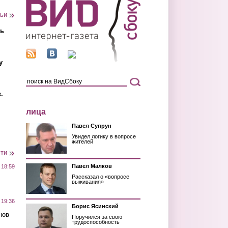
тьи
ть
у
.
лица
Павел Супрун
Увидел логику в вопросе
жителей
сти
Павел Малков
 18:59
Рассказал о «вопросе
выживания»
 19:36
Борис Ясинский
нов
Поручился за свою
трудоспособность