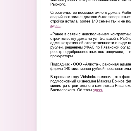
Рыбного.
Строительство восьмиэтажного дома в Рыбн
аварийного жилья должно было завершиться
стройка встала, более 140 семей так и не п
здесь
.
«Ранее в связи с неисполнением контрактны
строительству дома на ул. Большой г. Рыбн
административной ответственности в виде ш
рублей, решением УФАС по Рязанской облас
реестр недобросовестных поставщиков», - 
прокуратуры.
Подрядчик - ООО «Алиста», районная админ
фирмы 140 миллионов рублей неосновательн
В прошлом году Vidsboku выяснил, что фак
подмосковный бизнесмен Максим Бочков фи
министра строительного комплекса Рязанск
Василевского. Об этом
здесь
.