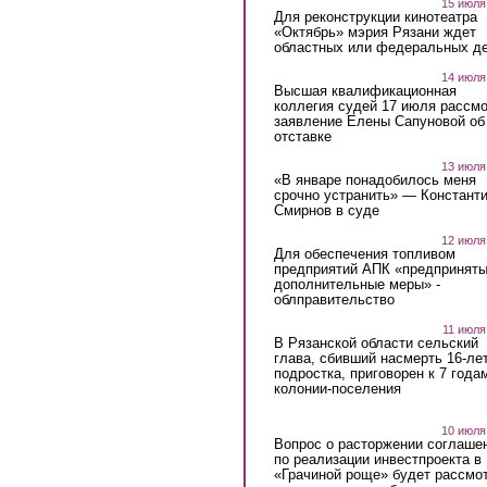
15 июля
Для реконструкции кинотеатра
«Октябрь» мэрия Рязани ждет
областных или федеральных де
14 июля
Высшая квалификационная
коллегия судей 17 июля рассмо
заявление Елены Сапуновой об
отставке
13 июля
«В январе понадобилось меня
срочно устранить» — Констант
Смирнов в суде
12 июля
Для обеспечения топливом
предприятий АПК «предпринят
дополнительные меры» -
облправительство
11 июля
В Рязанской области сельский
глава, сбивший насмерть 16-ле
подростка, приговорен к 7 года
колонии-поселения
10 июля
Вопрос о расторжении соглаше
по реализации инвестпроекта в
«Грачиной роще» будет рассмо