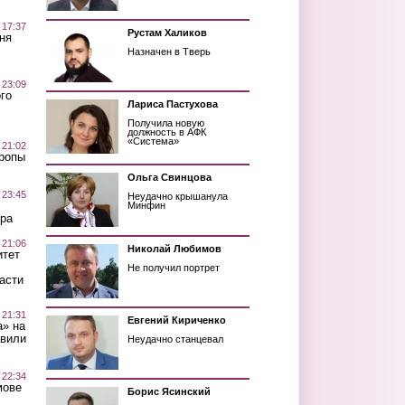
 17:37
Рустам Халиков
ня
Назначен в Тверь
 23:09
го
Лариса Пастухова
Получила новую
должность в АФК
«Система»
 21:02
Тропы
Ольга Свинцова
 23:45
Неудачно крышанула
Минфин
ра
 21:06
Николай Любимов
итет
Не получил портрет
асти
 21:31
Евгений Кириченко
а» на
авили
Неудачно станцевал
 22:34
мове
Борис Ясинский