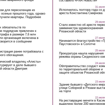
составило «РИА Новости»
31 июля
Исполнилось полтора года со д
ом для переселенцев из
ареста Константина Смирнова
 осенью прошлого года, однако
олучили квартиры. Подробнее
29 июля
Стало известно об аресте перво
х обязательств по
замминистра здравоохранения
ое подрядчик привлечен к
Рязанской области
трафа в размере 7,6 млн
ти организация включена в
27 июля
Начинается благоустройство «
говорится в сообщении
Паустовского» в Солотче
25 июля
истрация ранее потрабовала с
Прокуратура нашла нарушения
ого обогащения.
режима охраны Сегденского озе
тический владелец «Алисты»
24 июля
гурирует в деле бывшего
Облправительство создаст ком
ой области Дмитрия
по территориальной обороне и
защите объектов Рязанской обл
23 июля
Здание бывшего «Детского мир
улице Соборной в Рязани выст
на торги
22 июля
На реставрацию мечети в Каси
выделено более 200 миллионов