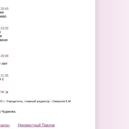
 20:43
ке
оево
 23:25
ы
и
июня
 20:08
 лет
 21:35
 с
сти
20 г.
Учредитель, главный редактор - Смирнов К.М.
а Чудакова.
нала»
Неизвестный Павлов