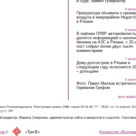
в суде, заявил губернатор
9 июля
Прокуратура объявила о провер
воздуха в микрорайоне Недост
в Рязани
8 июля
В паблике ПУВР автомобилист
делятся информацией о наличи
бензина на АЗС в Рязани, с 25 
пост собрал более двух тысяч
комментариев
7 июля
Дому-долгострою в Рязани в
следующем году исполнится 10
– дольщики
6 июля
Фото: Павел Малков встретился
Германом Грефом
все ново
ЭЛ № ФС 77 - 7826
1 от 14 апреля 20
овано Роскомнадзором. Реестровая запись СМИ: серия
(link sends e-mail)
om
. 18+
й редактор: Марина Смирнова, администратор сайта и аккаунтов в соцсетях: Светлан
Концессия «Водока
тов
(link is external)
«Три-В»