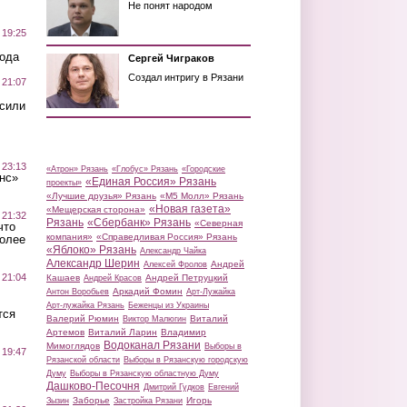
Не понят народом
 19:25
вода
Сергей Чиграков
Создал интригу в Рязани
 21:07
осили
 23:13
«Атрон» Рязань
«Глобус» Рязань
«Городские
нс»
«Единая Россия» Рязань
проекты»
«Лучшие друзья» Рязань
«М5 Молл» Рязань
«Новая газета»
«Мещерская сторона»
 21:32
Рязань
«Сбербанк» Рязань
«Северная
что
компания»
«Справедливая Россия» Рязань
более
«Яблоко» Рязань
Александр Чайка
Александр Шерин
Андрей
Алексей Фролов
 21:04
Кашаев
Андрей Петруцкий
Андрей Красов
Аркадий Фомин
Антон Воробьев
Арт-Лужайка
Арт-лужайка Рязань
Беженцы из Украины
тся
Валерий Рюмин
Виталий
Виктор Малюгин
Артемов
Виталий Ларин
Владимир
Водоканал Рязани
Мимоглядов
Выборы в
 19:47
Рязанской области
Выборы в Рязанскую городскую
Думу
Выборы в Рязанскую областную Думу
Дашково-Песочня
Дмитрий Гудков
Евгений
Заборье
Игорь
Зызин
Застройка Рязани