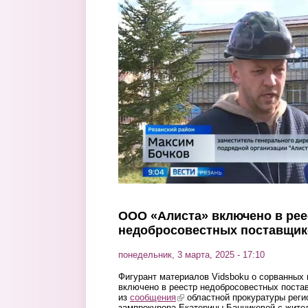
Перейти к основному содержанию
ООО «Алиста» включено в рее
недобросовестных поставщик
понедельник, 3 марта, 2025 - 17:10
Фигурант материалов Vidsboku о сорванных 
включено в реестр недобросовестных постав
из
сообщения
(link is external)
областной прокуратуры регио
зампрокурора Екатерины Банниковой с жите