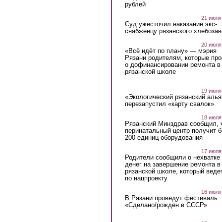
рублей
21 июля
Суд ужесточил наказание экс-
снабженцу рязанского хлебоза
20 июля
«Всё идёт по плану» — мэрия
Рязани родителям, которые пр
о дофинансировании ремонта в
рязанской школе
19 июля
«Экологический рязанский алья
перезапустил «карту свалок»
18 июля
Рязанский Минздрав сообщил, 
перинатальный центр получит 
200 единиц оборудования
17 июля
Родители сообщили о нехватке
денег на завершение ремонта в
рязанской школе, который веде
по нацпроекту
16 июля
В Рязани проведут фестиваль
«Сделано/рождён в СССР»