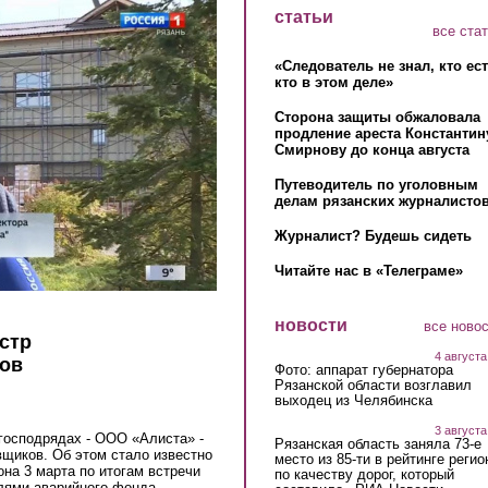
статьи
все ста
«Следователь не знал, кто ес
кто в этом деле»
Сторона защиты обжаловала
продление ареста Константин
Смирнову до конца августа
Путеводитель по уголовным
делам рязанских журналистов
Журналист? Будешь сидеть
Читайте нас в «Телеграме»
новости
все ново
стр
4 августа
ов
Фото: аппарат губернатора
Рязанской области возглавил
выходец из Челябинска
3 августа
господрядах - ООО «Алиста» -
Рязанская область заняла 73-е
щиков. Об этом стало известно
место из 85-ти в рейтинге регио
на 3 марта по итогам встречи
по качеству дорог, который
лями аварийного фонда