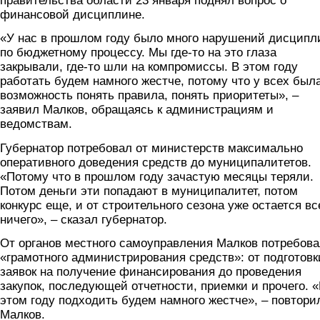
правительства области 23 января поднял вопрос о
финансовой дисциплине.
«У нас в прошлом году было много нарушений дисцип
по бюджетному процессу. Мы где-то на это глаза
закрывали, где-то шли на компромиссы. В этом году
работать будем намного жестче, потому что у всех был
возможность понять правила, понять приоритеты», –
заявил Малков, обращаясь к администрациям и
ведомствам.
Губернатор потребовал от министерств максимально
оперативного доведения средств до муниципалитетов.
«Потому что в прошлом году зачастую месяцы теряли.
Потом деньги эти попадают в муниципалитет, потом
конкурс еще, и от строительного сезона уже остается вс
ничего», – сказал губернатор.
От органов местного самоуправления Малков потребов
«грамотного администрирования средств»: от подготовк
заявок на получение финансирования до проведения
закупок, последующей отчетности, приемки и прочего. 
этом году подходить будем намного жестче», – повтори
Малков.