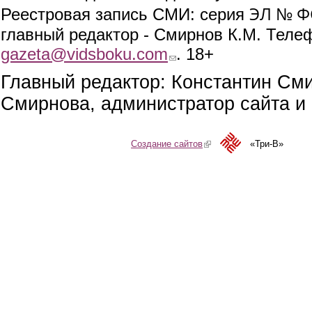
ЭЛ № ФС
Реестровая запись СМИ: серия
главный редактор - Смирнов К.М. Телефо
gazeta@vidsboku.com
(link sends e-mail)
. 18+
Главный редактор: Константин См
Смирнова, администратор сайта и 
Создание сайтов
(link is external)
«Три-В»