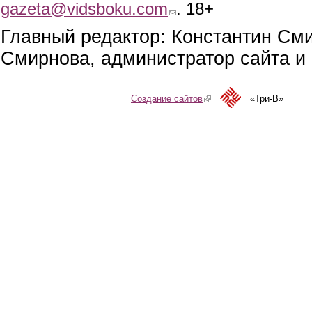
gazeta@vidsboku.com
(link sends e-mail)
. 18+
Главный редактор: Константин См
Смирнова, администратор сайта и 
Создание сайтов
(link is external)
«Три-В»