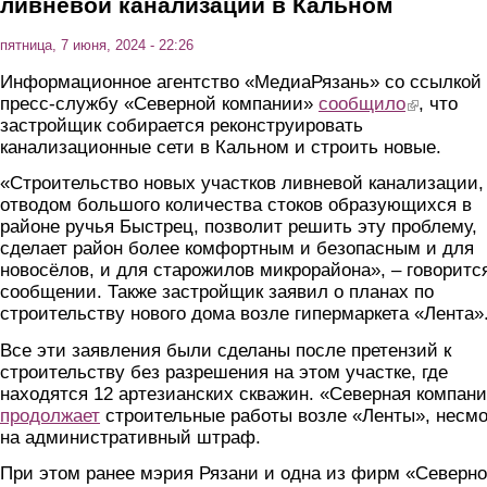
ливневой канализации в Кальном
пятница, 7 июня, 2024 - 22:26
Информационное агентство «МедиаРязань» со ссылкой
пресс-службу «Северной компании»
сообщило
(link is exter
, что
застройщик собирается реконструировать
канализационные сети в Кальном и строить новые.
«Строительство новых участков ливневой канализации,
отводом большого количества стоков образующихся в
районе ручья Быстрец, позволит решить эту проблему,
сделает район более комфортным и безопасным и для
новосёлов, и для старожилов микрорайона», – говоритс
сообщении. Также застройщик заявил о планах по
строительству нового дома возле гипермаркета «Лента»
Все эти заявления были сделаны после претензий к
строительству без разрешения на этом участке, где
находятся 12 артезианских скважин. «Северная компан
продолжает
строительные работы возле «Ленты», несм
на административный штраф.
При этом ранее мэрия Рязани и одна из фирм «Северн