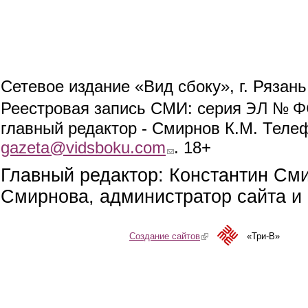
Сетевое издание «Вид сбоку», г. Рязан
ЭЛ № ФС
Реестровая запись СМИ: серия
главный редактор - Смирнов К.М. Телефо
gazeta@vidsboku.com
(link sends e-mail)
. 18+
Главный редактор: Константин См
Смирнова, администратор сайта и 
Создание сайтов
(link is external)
«Три-В»