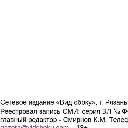
Сетевое издание «Вид сбоку», г. Рязан
ЭЛ № ФС
Реестровая запись СМИ: серия
главный редактор - Смирнов К.М. Телефо
gazeta@vidsboku.com
(link sends e-mail)
. 18+