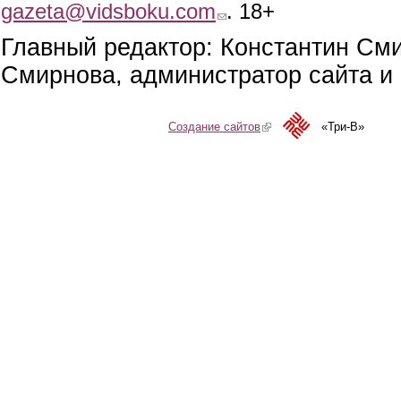
gazeta@vidsboku.com
(link sends e-mail)
. 18+
Главный редактор: Константин См
Смирнова, администратор сайта и 
Создание сайтов
(link is external)
«Три-В»