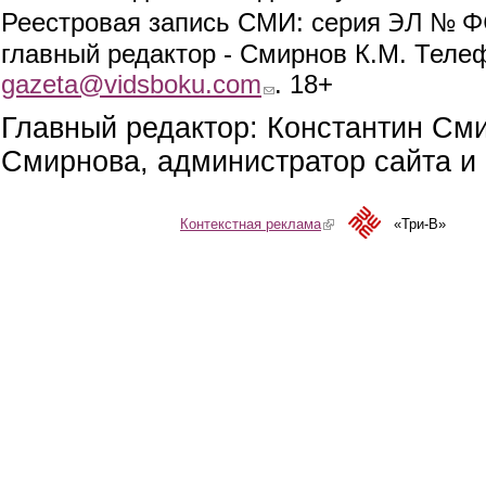
ЭЛ № ФС
Реестровая запись СМИ: серия
главный редактор - Смирнов К.М. Телефо
gazeta@vidsboku.com
(link sends e-mail)
. 18+
Главный редактор: Константин См
Смирнова, администратор сайта и 
Контекстная реклама
(link is external)
«Три-В»