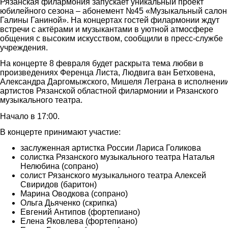
Рязанская филармония запускает уникальный проект
юбилейного сезона – абонемент №45 «Музыкальный салон
Галины Ганиной». На концертах гостей филармонии ждут
встречи с актёрами и музыкантами в уютной атмосфере
общения с высоким искусством, сообщили в пресс-службе
учреждения.
На концерте 8 февраля будет раскрыта тема любви в
произведениях Ференца Листа, Людвига ван Бетховена,
Александра Даргомыжского, Мишеля Леграна в исполнени
артистов Рязанской областной филармонии и Рязанского
музыкального театра.
Начало в 17:00.
В концерте принимают участие:
заслуженная артистка России Лариса Голикова
солистка Рязанского музыкального театра Наталья
Нелюбина (сопрано)
солист Рязанского музыкального театра Алексей
Свиридов (баритон)
Марина Оводкова (сопрано)
Ольга Дьяченко (скрипка)
Евгений Антипов (фортепиано)
Елена Яковлева (фортепиано)