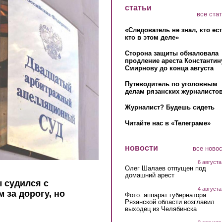
статьи
все ста
«Следователь не знал, кто ес
кто в этом деле»
Сторона защиты обжаловала
продление ареста Константин
Смирнову до конца августа
Путеводитель по уголовным
делам рязанских журналистов
Журналист? Будешь сидеть
Читайте нас в «Телеграме»
новости
все ново
6 августа
Олег Шалаев отпущен под
домашний арест
 судился с
4 августа
 за дорогу, но
Фото: аппарат губернатора
Рязанской области возглавил
выходец из Челябинска