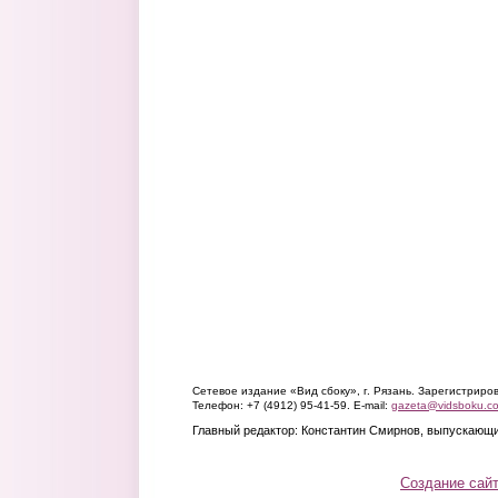
Сетевое издание «Вид сбоку», г. Рязань. Зарегистрир
Телефон: +7 (4912) 95-41-59. E-mail:
gazeta@vidsboku.c
Главный редактор: Константин Смирнов, выпускающи
Создание сай