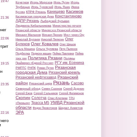
 19:47
Кочетков
Игорь Морозов
Игорь
Игорь Путин
Трубицын
Игорь Туровский
Игорь Яшин
Ирина
Касимов
Канищево
КПРФ Рязань
Кусова
Константиново
Касимовская городская Дума
 21:36
ЛДПР Рязань
Лыбедский бульвар
Людмила Кибальникова
Министерство печати
нег
Рязанской области
Минлесхоз Рязанской области
Михаил Малахов
Михаил Пронин
Мост через Оку
 22:06
Олег
Николай Булаев
Николай Пилюгин
Олег Ковалев
Булеков
Олег Шишов
трит
Ольга Чуляева
Ольга Мишина
Петр Пыленок
Подбелка
Поджоги машин
Пойма Павловки
Пойма
Политика Рязани
Поляны
трех рек
РГУ им. Есенина
Праймериз «Единой России»
 19:15
Рязанская
РМПТС
РНПК
Роман Путин
ин
городская Дума
Рязанский кремль
Рязанский
Рязанский нефтезавод
Рязань
район
Сасово
Рязанский цирк
 23:35
Северный обход
Семен Сазонов
Сергей Дудукин
ы
Сергей Ежов
Сергей Сальников
Сергей Филимонов
Скопин
Солотча
Спас-Клепики
ТРЦ
УМВД Рязанской
Трасса М5
«Премьер»
области
Шаукат Ахметов
Федор Провоторов
ЭРА
 22:16
тнего
м