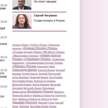
Не понят народом
 22:34
мове
Сергей Чиграков
Создал интригу в Рязани
 19:25
вода
 21:07
осили
«Атрон» Рязань
«Глобус» Рязань
«Городские
«Единая Россия» Рязань
проекты»
«Лучшие друзья» Рязань
«М5 Молл» Рязань
«Новая газета»
«Мещерская сторона»
 23:13
Рязань
«Сбербанк» Рязань
«Северная
нс»
компания»
«Справедливая Россия» Рязань
«Яблоко» Рязань
Александр Чайка
Александр Шерин
 21:32
Андрей
Алексей Фролов
что
Кашаев
Андрей Петруцкий
Андрей Красов
более
Аркадий Фомин
Антон Воробьев
Арт-Лужайка
Арт-лужайка Рязань
Беженцы из Украины
Валерий Рюмин
Виталий
Виктор Малюгин
 21:04
Артемов
Виталий Ларин
Владимир
Водоканал Рязани
Мимоглядов
Выборы в
Рязанской области
Выборы в Рязанскую городскую
тся
Думу
Выборы в Рязанскую областную Думу
Дашково-Песочня
Дмитрий Гудков
Евгений
Заборье
Игорь
Зызин
Застройка Рязани