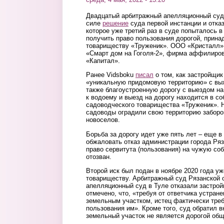
Двадцатый арбитражный апелляционный суд 
силе
решение
суда первой инстанции и отка
которое уже третий раз в суде попыталось 
получить право пользования дорогой, прин
товариществу «Труженик». ООО «Кристалл»
«Смарт дом на Гоголя-2», фирма аффилиров
«Капитал».
Ранее Vidsboku
писал
о том, как застройщи
«уникальную придомовую территорию» с вых
также благоустроенную дорогу с выездом на
к водоему и выезд на дорогу находится в со
садоводческого товарищества «Труженик». 
садоводы оградили свою территорию заборо
новоселов.
Борьба за дорогу идет уже пять лет – еще в
обжаловать отказ администрации города Ря
право сервитута (пользования) на чужую соб
отозван.
Второй иск был подан в ноябре 2020 года у
товариществу. Арбитражный суд Рязанской о
апелляционный суд в Туле отказали застрой
отмечено, что, «требуя от ответчика устран
земельным участком, истец фактически тре
пользования им». Кроме того, суд обратил в
земельный участок не является дорогой общ