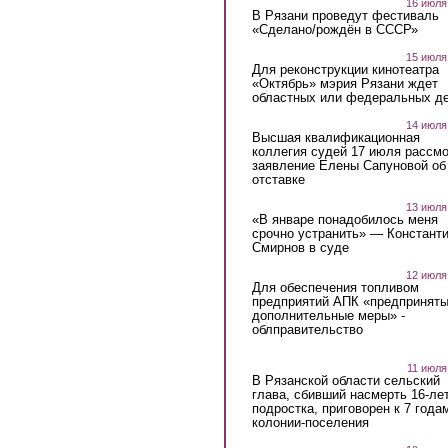
16 июля
В Рязани проведут фестиваль
«Сделано/рождён в СССР»
15 июля
Для реконструкции кинотеатра
«Октябрь» мэрия Рязани ждет
областных или федеральных де
14 июля
Высшая квалификационная
коллегия судей 17 июля рассмо
заявление Елены Сапуновой об
отставке
13 июля
«В январе понадобилось меня
срочно устранить» — Констант
Смирнов в суде
12 июля
Для обеспечения топливом
предприятий АПК «предпринят
дополнительные меры» -
облправительство
11 июля
В Рязанской области сельский
глава, сбивший насмерть 16-ле
подростка, приговорен к 7 года
колонии-поселения