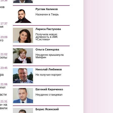
 19:36
нов
Рустам Халиков
Назначен в Тверь
 17:37
ня
Лариса Пастухова
Получила новую
должность в АФК
 23:09
«Система»
го
Ольга Свинцова
 21:02
Неудачно крышанула
Тропы
Минфин
 23:45
Николай Любимов
ра
Не получил портрет
 21:06
итет
Евгений Кириченко
асти
Неудачно станцевал
 21:31
а» на
авили
Борис Ясинский