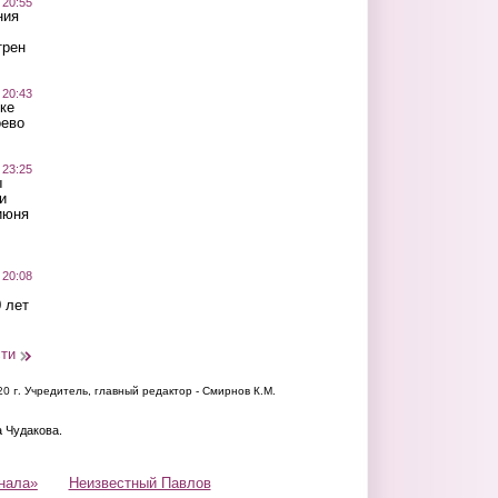
 20:55
ния
трен
 20:43
ке
оево
 23:25
ы
и
июня
 20:08
 лет
сти
20 г.
Учредитель, главный редактор - Смирнов К.М.
а Чудакова.
нала»
Неизвестный Павлов