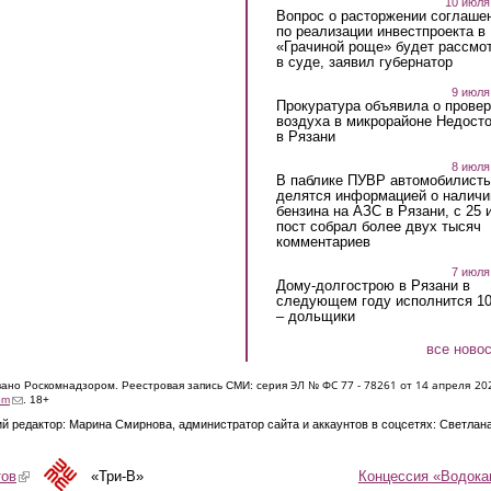
10 июля
Вопрос о расторжении соглаше
по реализации инвестпроекта в
«Грачиной роще» будет рассмо
в суде, заявил губернатор
9 июля
Прокуратура объявила о провер
воздуха в микрорайоне Недост
в Рязани
8 июля
В паблике ПУВР автомобилист
делятся информацией о наличи
бензина на АЗС в Рязани, с 25 
пост собрал более двух тысяч
комментариев
7 июля
Дому-долгострою в Рязани в
следующем году исполнится 10
– дольщики
все ново
ЭЛ № ФС 77 - 7826
1 от 14 апреля 20
овано Роскомнадзором. Реестровая запись СМИ: серия
(link sends e-mail)
om
. 18+
й редактор: Марина Смирнова, администратор сайта и аккаунтов в соцсетях: Светлан
Концессия «Водока
тов
(link is external)
«Три-В»