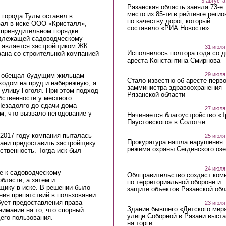
3 августа
Рязанская область заняла 73-е
место из 85-ти в рейтинге регио
города Тулы оставил в
по качеству дорог, который
зал в иске ООО «Кристалл»,
составило «РИА Новости»
в принудительном порядке
адлежащей садоводческому
 является застройщиком ЖК
31 июля
Исполнилось полтора года со д
ана со строительной компанией
ареста Константина Смирнова
29 июля
к обещал будущим жильцам
Стало известно об аресте перво
одом на пруд и набережную, а
замминистра здравоохранения
 улицу Гоголя. При этом подход
Рязанской области
бственности у местного
Незадолго до сдачи дома
27 июля
м, что вызвало негодование у
Начинается благоустройство «
Паустовского» в Солотче
 2017 году компания пыталась
25 июля
Прокуратура нашла нарушения
зани предоставить застройщику
режима охраны Сегденского озе
ственность. Тогда иск был
24 июля
же к садоводческому
Облправительство создаст ком
бласти, а затем и
по территориальной обороне и
щику в иске. В решении было
защите объектов Рязанской обл
ения препятствий в пользовании
бует предоставления права
23 июля
Здание бывшего «Детского мир
нимание на то, что спорный
улице Соборной в Рязани выст
его пользования.
на торги