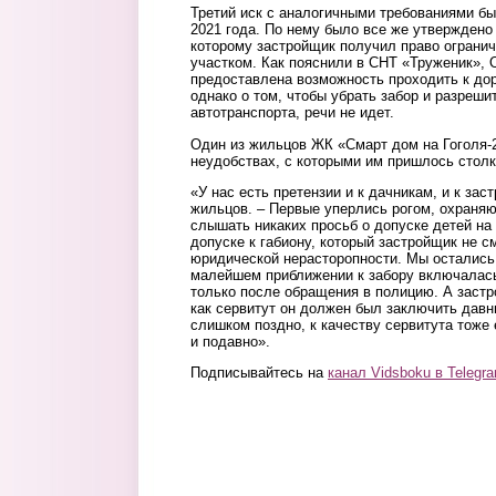
Третий иск с аналогичными требованиями б
2021 года. По нему было все же утверждено
которому застройщик получил право ограни
участком. Как пояснили в СНТ «Труженик»,
предоставлена возможность проходить к дор
однако о том, чтобы убрать забор и разреши
автотранспорта, речи не идет.
Один из жильцов ЖК «Смарт дом на Гоголя-2
неудобствах, с которыми им пришлось столк
«У нас есть претензии и к дачникам, и к зас
жильцов. – Первые уперлись рогом, охраняют
слышать никаких просьб о допуске детей на
допуске к габиону, который застройщик не с
юридической нерасторопности. Мы остались 
малейшем приближении к забору включалась
только после обращения в полицию. А застро
как сервитут он должен был заключить давн
слишком поздно, к качеству сервитута тоже 
и подавно».
Подписывайтесь на
канал Vidsboku в Telegr