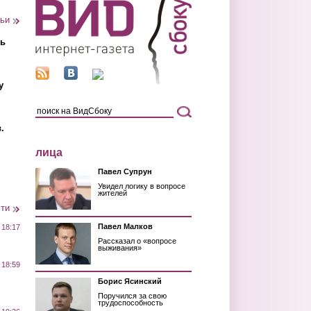
тьи
ть
у
.
лица
Павел Супрун
Увидел логику в вопросе
жителей
сти
Павел Малков
 18:17
Рассказал о «вопросе
выживания»
 18:59
Борис Ясинский
Поручился за свою
трудоспособность