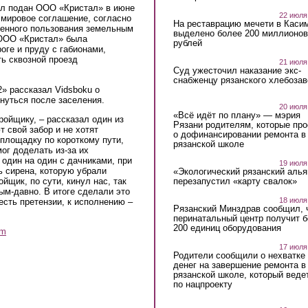
ыл подан ООО «Кристал» в июне
22 июля
 мировое соглашение, согласно
На реставрацию мечети в Каси
ченного пользования земельным
выделено более 200 миллионов
 ООО «Кристал» была
рублей
оге и пруду с габионами,
ть сквозной проезд
21 июля
Суд ужесточил наказание экс-
снабженцу рязанского хлебоза
» рассказал Vidsboku о
нуться после заселения.
20 июля
«Всё идёт по плану» — мэрия
тройщику, – рассказал один из
Рязани родителям, которые пр
 свой забор и не хотят
о дофинансировании ремонта в
 площадку по короткому пути,
рязанской школе
мог доделать из-за их
один на один с дачниками, при
19 июля
 сирена, которую убрали
«Экологический рязанский алья
перезапустил «карту свалок»
йщик, по сути, кинул нас, так
ым-давно. В итоге сделали это
18 июля
есть претензии, к исполнению –
Рязанский Минздрав сообщил, 
перинатальный центр получит 
200 единиц оборудования
am
17 июля
Родители сообщили о нехватке
денег на завершение ремонта в
рязанской школе, который веде
по нацпроекту