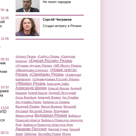
Не понят народом
сти
 10:05
Сергей Чиграков
ной
о
Создал интригу в Рязани
 11:06
й
«Атрон» Рязань
«Глобус» Рязань
«Городские
 09:33
«Единая Россия» Рязань
проекты»
ник
«Лучшие друзья» Рязань
«М5 Молл» Рязань
«Новая газета»
«Мещерская сторона»
ичии
Рязань
«Сбербанк» Рязань
«Северная
компания»
«Справедливая Россия» Рязань
«Яблоко» Рязань
Александр Чайка
 10:32
Александр Шерин
Андрей
Алексей Фролов
краже
Кашаев
Андрей Петруцкий
Андрей Красов
на
Аркадий Фомин
Антон Воробьев
Арт-Лужайка
Арт-лужайка Рязань
Беженцы из Украины
Валерий Рюмин
Виталий
Виктор Малюгин
 13:50
Артемов
Виталий Ларин
Владимир
OVID
Водоканал Рязани
Мимоглядов
Выборы в
тся
Рязанской области
Выборы в Рязанскую городскую
Думу
Выборы в Рязанскую областную Думу
Дашково-Песочня
Дмитрий Гудков
Евгений
 09:21
Заборье
Игорь
Зызин
Застройка Рязани