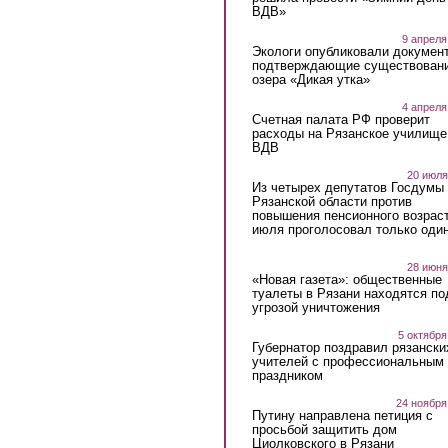
ВДВ»
9 апреля
Экологи опубликовали докумен
подтверждающие существован
озера «Дикая утка»
4 апреля
Счетная палата РФ проверит
расходы на Рязанское училище
ВДВ
20 июля
Из четырех депутатов Госдумы 
Рязанской области против
повышения пенсионного возраст
июля проголосовал только оди
28 июня
«Новая газета»: общественные
туалеты в Рязани находятся по
угрозой уничтожения
5 октября
Губернатор поздравил рязански
учителей с профессиональным
праздником
24 ноября
Путину направлена петиция с
просьбой защитить дом
Циолковского в Рязани