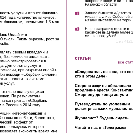
обороне и защите объектов
Рязанской области
ость услуги интернет-банкинга
Здание бывшего «Детского
мира» на улице Соборной в
014 года количество клиентов,
Рязани выставили на торги
т-банкингом, превысило 1,3 млн
На реставрацию мечети в
Касимове выделено более 
банк Онлайн» в
миллионов рублей
0 тысяч. Таким образом, рост за
1 из 4121
ужбе.
авлять своими вкладами и
т, без комиссии оплачивать
статьи
ельно регистрироваться в
все ста
а. Для оплаты услуг в
омиссии, при открытии онлайн-
«Следователь не знал, кто ес
При помощи «Сбербанк Онлайн»
кто в этом деле»
тить налоги - к системе
в услуг.
Сторона защиты обжаловала
продление ареста Константин
, активно пользующихся
Смирнову до конца августа
овек. По результатам
inance признал «Сбербанк
Путеводитель по уголовным
в России в 2014 году.
делам рязанских журналистов
чший интернет-банкинг и
н сам по себе, и, более того,
Журналист? Будешь сидеть
ический эффект от
ивно пользуюсь интернет-
Читайте нас в «Телеграме»
позволяет экономить время мне