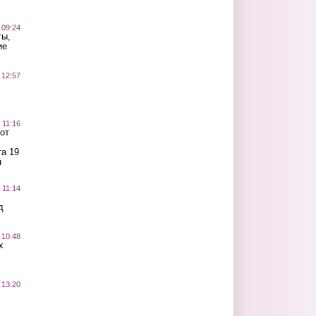
 09:24
ты,
ие
 12:57
 11:16
от
а 19
н
 11:14
д
 10:48
х
 13:20