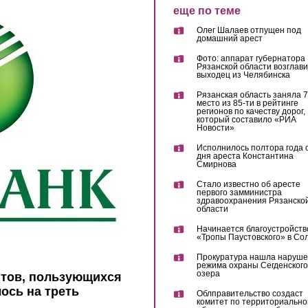
еще по теме
Олег Шалаев отпущен под
домашний арест
Фото: аппарат губернатора
Рязанской области возглав
выходец из Челябинска
Рязанская область заняла 7
место из 85-ти в рейтинге
регионов по качеству дорог,
который составило «РИА
Новости»
Исполнилось полтора года 
дня ареста Константина
Смирнова
Стало известно об аресте
первого замминистра
здравоохранения Рязанско
области
Начинается благоустройств
«Тропы Паустовского» в Со
Прокуратура нашла наруш
режима охраны Сегденского
озера
нтов, пользующихся
ось на треть
Облправительство создаст
комитет по территориально