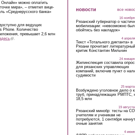
к Онлайн» можно оплатить
точке мира», – отметил вице-
новости
все ново
ель «Среднерусского банка»
16 ноября
Рязанский губернатор о частич
доступно для ведущих
мобилизации: «невозможно был
s Phone. Количество
обойтись без накладок»
иложения, превышает 2,6 млн
здесь
(link is external)
.
4 апреля
Текст «Тотального диктанта» в
Рязани прочитает литературны
критик Константин Мильчин
24 января
Жилинспекция составила опрос
для рязанских управляющих
компаний, включив пункт о нал
судимости
25 марта
Возбуждено уголовное дело о 
труб, принадлежащих РМПТС, 
18,5 млн
19 августа
Рязанский минобр: тесты на C
учителям и ученикам не
потребуются, 1 сентября начну
очные занятия
4 июня