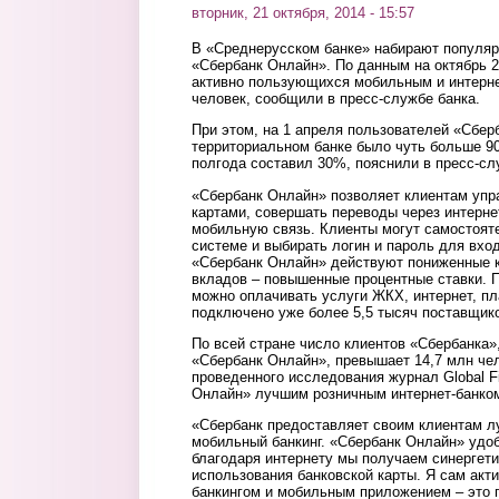
вторник, 21 октября, 2014 - 15:57
В «Среднерусском банке» набирают популярн
«Сбербанк Онлайн». По данным на октябрь 2
активно пользующихся мобильным и интерне
человек, сообщили в пресс-службе банка.
При этом, на 1 апреля пользователей «Сбер
территориальном банке было чуть больше 90
полгода составил 30%, пояснили в пресс-сл
«Сбербанк Онлайн» позволяет клиентам упр
картами, совершать переводы через интерне
мобильную связь. Клиенты могут самостоят
системе и выбирать логин и пароль для вход
«Сбербанк Онлайн» действуют пониженные к
вкладов – повышенные процентные ставки. 
можно оплачивать услуги ЖКХ, интернет, пла
подключено уже более 5,5 тысяч поставщико
По всей стране число клиентов «Сбербанка»
«Сбербанк Онлайн», превышает 14,7 млн чел
проведенного исследования журнал Global F
Онлайн» лучшим розничным интернет-банком 
«Сбербанк предоставляет своим клиентам лу
мобильный банкинг. «Сбербанк Онлайн» удобе
благодаря интернету мы получаем синергет
использования банковской карты. Я сам акт
банкингом и мобильным приложением – это 