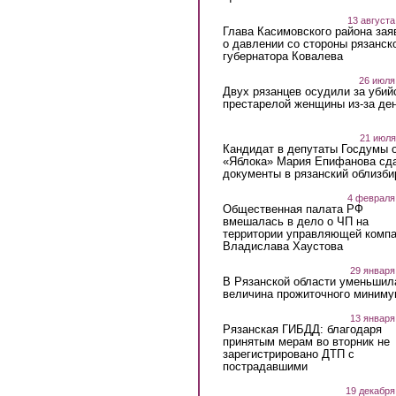
13 августа
Глава Касимовского района зая
о давлении со стороны рязанск
губернатора Ковалева
26 июля
Двух рязанцев осудили за убий
престарелой женщины из-за ден
21 июля
Кандидат в депутаты Госдумы 
«Яблока» Мария Епифанова сд
документы в рязанский облизби
4 февраля
Общественная палата РФ
вмешалась в дело о ЧП на
территории управляющей комп
Владислава Хаустова
29 января
В Рязанской области уменьшил
величина прожиточного миниму
13 января
Рязанская ГИБДД: благодаря
принятым мерам во вторник не
зарегистрировано ДТП с
пострадавшими
19 декабря