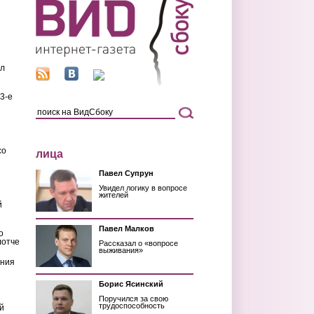
ил
3-е
со
лица
Павел Супрун
Увидел логику в вопросе
жителей
й
Павел Малков
о
лотче
Рассказал о «вопросе
выживания»
ения
Борис Ясинский
Поручился за свою
трудоспособность
й