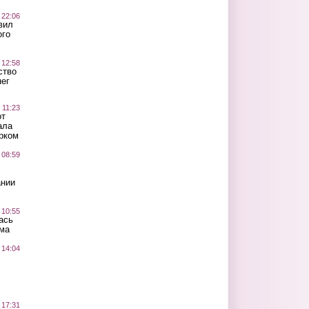
 22:06
вил
ого
 12:58
ство
ег
 11:23
от
ала
рком
 08:59
ании
 10:55
ась
ма
 14:04
 17:31