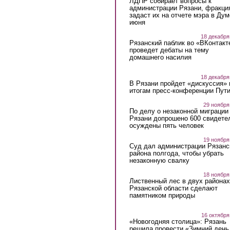
ЛДПР собирает вопросы к
администрации Рязани, фракци
задаст их на отчете мэра в Дум
июня
18 декабря
Рязанский паблик во «ВКонтакт
проведет дебаты на тему
домашнего насилия
18 декабря
В Рязани пройдет «дискуссия» 
итогам пресс-конференции Пут
29 ноября
По делу о незаконной миграции
Рязани допрошено 600 свидете
осуждены пять человек
19 ноября
Суд дал администрации Рязанс
района полгода, чтобы убрать
незаконную свалку
18 ноября
Лиственный лес в двух районах
Рязанской области сделают
памятником природы
16 октября
«Новогодняя столица»: Рязань
решила провести «Зимний день