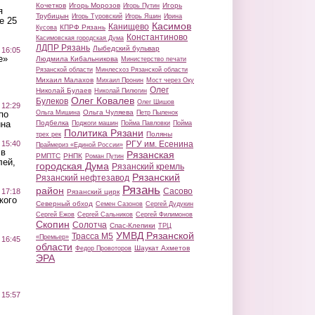
Кочетков
Игорь Морозов
Игорь
Игорь Путин
я
Трубицын
Игорь Туровский
Игорь Яшин
Ирина
е 25
Касимов
Канищево
КПРФ Рязань
Кусова
Константиново
Касимовская городская Дума
ЛДПР Рязань
Лыбедский бульвар
 16:05
е»
Людмила Кибальникова
Министерство печати
Рязанской области
Минлесхоз Рязанской области
Михаил Малахов
Михаил Пронин
Мост через Оку
Олег
Николай Булаев
Николай Пилюгин
Олег Ковалев
Булеков
Олег Шишов
 12:29
Ольга Чуляева
Ольга Мишина
Петр Пыленок
по
Подбелка
ина
Поджоги машин
Пойма Павловки
Пойма
Политика Рязани
Поляны
трех рек
РГУ им. Есенина
 15:40
Праймериз «Единой России»
 в
Рязанская
РМПТС
РНПК
Роман Путин
лей,
городская Дума
Рязанский кремль
Рязанский
Рязанский нефтезавод
Рязань
район
Сасово
 17:18
Рязанский цирк
кого
Северный обход
Семен Сазонов
Сергей Дудукин
Сергей Ежов
Сергей Сальников
Сергей Филимонов
Скопин
Солотча
Спас-Клепики
ТРЦ
УМВД Рязанской
Трасса М5
«Премьер»
 16:45
области
Шаукат Ахметов
Федор Провоторов
ЭРА
 15:57