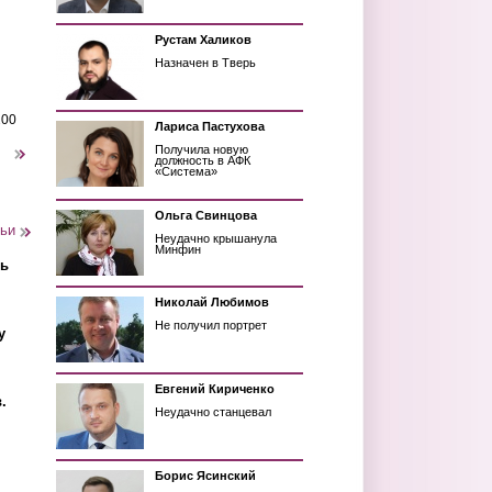
Рустам Халиков
Назначен в Тверь
200
Лариса Пастухова
Получила новую
следующая ›
должность в АФК
«Система»
Ольга Свинцова
тьи
Неудачно крышанула
Минфин
ть
Николай Любимов
Не получил портрет
у
Евгений Кириченко
.
Неудачно станцевал
Борис Ясинский