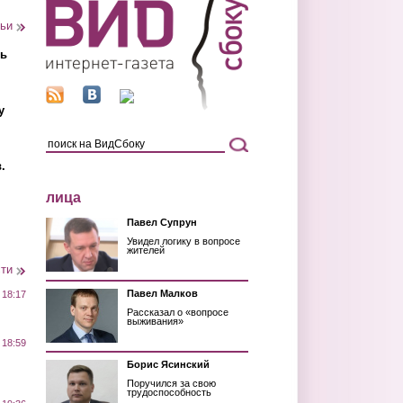
тьи
ть
у
.
лица
Павел Супрун
Увидел логику в вопросе
жителей
сти
Павел Малков
 18:17
Рассказал о «вопросе
выживания»
 18:59
Борис Ясинский
Поручился за свою
трудоспособность