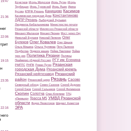
 19:47
Кочетков
Игорь Морозов
Игорь
Игорь Путин
Трубицын
Игорь Туровский
Игорь Яшин
Ирина
Касимов
Канищево
КПРФ Рязань
Кусова
Константиново
Касимовская городская Дума
 21:36
ЛДПР Рязань
Лыбедский бульвар
Людмила Кибальникова
Министерство печати
нег
Рязанской области
Минлесхоз Рязанской области
Михаил Малахов
Михаил Пронин
Мост через Оку
 22:06
Олег
Николай Булаев
Николай Пилюгин
Олег Ковалев
Булеков
Олег Шишов
трит
Ольга Чуляева
Ольга Мишина
Петр Пыленок
Подбелка
Поджоги машин
Пойма Павловки
Пойма
Политика Рязани
Поляны
трех рек
РГУ им. Есенина
Праймериз «Единой России»
 19:15
Рязанская
РМПТС
РНПК
Роман Путин
ин
городская Дума
Рязанский кремль
Рязанский
Рязанский нефтезавод
Рязань
район
Сасово
Рязанский цирк
 23:35
Северный обход
Семен Сазонов
Сергей Дудукин
ы
Сергей Ежов
Сергей Сальников
Сергей Филимонов
Скопин
Солотча
Спас-Клепики
ТРЦ
УМВД Рязанской
Трасса М5
«Премьер»
области
Шаукат Ахметов
Федор Провоторов
ЭРА
 22:16
тнего
м