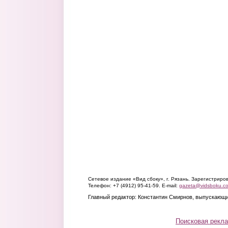
Сетевое издание «Вид сбоку», г. Рязань. Зарегистрир
Телефон: +7 (4912) 95-41-59. E-mail:
gazeta@vidsboku.c
Главный редактор: Константин Смирнов, выпускающи
Поисковая рекл