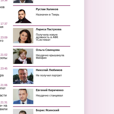
 19:36
нов
Рустам Халиков
Назначен в Тверь
 17:37
ня
Лариса Пастухова
Получила новую
должность в АФК
 23:09
«Система»
го
Ольга Свинцова
 21:02
Неудачно крышанула
Тропы
Минфин
 23:45
Николай Любимов
ра
Не получил портрет
 21:06
итет
Евгений Кириченко
асти
Неудачно станцевал
 21:31
а» на
авили
Борис Ясинский