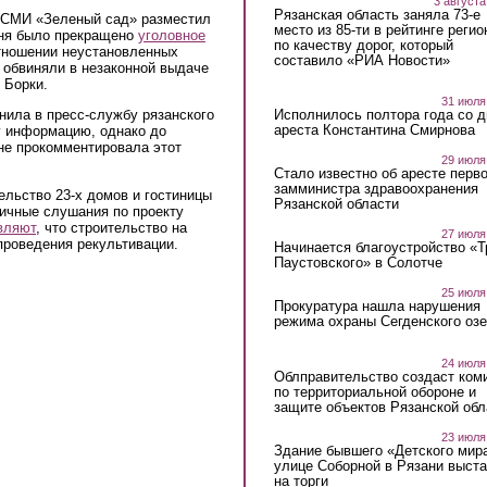
3 августа
Рязанская область заняла 73-е
х СМИ «Зеленый сад» разместил
место из 85-ти в рейтинге регио
юня было прекращено
уголовное
по качеству дорог, который
тношении неустановленных
составило «РИА Новости»
 обвиняли в незаконной выдаче
 Борки.
31 июля
Исполнилось полтора года со д
нила в пресс-службу рязанского
ареста Константина Смирнова
у информацию, однако до
не прокомментировала этот
29 июля
Стало известно об аресте перво
замминистра здравоохранения
льство 23-х домов и гостиницы
Рязанской области
личные слушания по проекту
вляют
, что строительство на
27 июля
проведения рекультивации.
Начинается благоустройство «
Паустовского» в Солотче
25 июля
Прокуратура нашла нарушения
режима охраны Сегденского озе
24 июля
Облправительство создаст ком
по территориальной обороне и
защите объектов Рязанской обл
23 июля
Здание бывшего «Детского мир
улице Соборной в Рязани выст
на торги