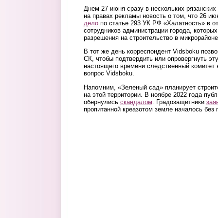
Днем 27 июня сразу в нескольких рязански
на правах рекламы новость о том, что 26 и
дело
по статье 293 УК РФ «Халатность» в о
сотрудников администрации города, которых
разрешения на строительство в микрорайоне
В тот же день корреспондент Vidsboku позво
СК, чтобы подтвердить или опровергнуть эт
настоящего времени следственный комитет 
вопрос Vidsboku.
Напомним, «Зеленый сад» планирует строите
на этой территории. В ноябре 2022 года пуб
обернулись
скандалом
. Градозащитники
зая
пропитанной креазотом земле началось без 