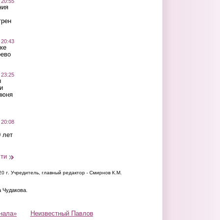
 20:55
ния
трен
 20:43
ке
оево
 23:25
ы
и
июня
 20:08
 лет
сти
20 г.
Учредитель, главный редактор - Смирнов К.М.
а Чудакова.
нала»
Неизвестный Павлов