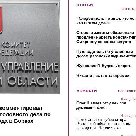
статьи
все ста
«Следователь не знал, кто ес
кто в этом деле»
Сторона защиты обжаловала
продление ареста Константин
Смирнову до конца августа
Путеводитель по уголовным
делам рязанских журналистов
Журналист? Будешь сидеть
Читайте нас в «Телеграме»
новости
все ново
6 августа
Олег Шалаев отпущен под
домашний арест
окомментировал
головного дела по
4 августа
Фото: аппарат губернатора
да в Борках
Рязанской области возглавил
выходец из Челябинска