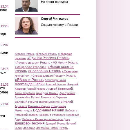
Не понят народом
 22:34
мове
Сергей Чиграков
Создал интригу в Рязани
 19:25
вода
 21:07
осили
«Атрон» Рязань
«Глобус» Рязань
«Городские
«Единая Россия» Рязань
проекты»
«Лучшие друзья» Рязань
«М5 Молл» Рязань
«Новая газета»
«Мещерская сторона»
 23:13
Рязань
«Сбербанк» Рязань
«Северная
нс»
компания»
«Справедливая Россия» Рязань
«Яблоко» Рязань
Александр Чайка
Александр Шерин
 21:32
Андрей
Алексей Фролов
что
Кашаев
Андрей Петруцкий
Андрей Красов
более
Аркадий Фомин
Антон Воробьев
Арт-Лужайка
Арт-лужайка Рязань
Беженцы из Украины
Валерий Рюмин
Виталий
Виктор Малюгин
 21:04
Артемов
Виталий Ларин
Владимир
Водоканал Рязани
Мимоглядов
Выборы в
Рязанской области
Выборы в Рязанскую городскую
тся
Думу
Выборы в Рязанскую областную Думу
Дашково-Песочня
Дмитрий Гудков
Евгений
Заборье
Игорь
Зызин
Застройка Рязани