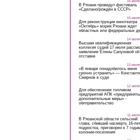
16 июля
В Рязани проведут фестиваль
«Сделано/рождён в СССР»
15 июля
Для реконструкции кинотеатра
«Октябрь» мэрия Рязани ждет
областных или федеральных де
14 июля
Высшая квалификационная
коллегия судей 17 июля рассмо
заявление Елены Сапуновой об
отставке
13 июля
«В январе понадобилось меня
срочно устранить» — Констант
Смирнов в суде
12 июля
Для обеспечения топливом
предприятий АПК «предпринят
дополнительные меры» -
облправительство
11 июля
В Рязанской области сельский
глава, сбивший насмерть 16-ле
подростка, приговорен к 7 года
колонии-поселения