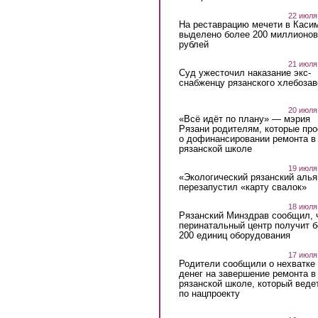
22 июля
На реставрацию мечети в Каси
выделено более 200 миллионов
рублей
21 июля
Суд ужесточил наказание экс-
снабженцу рязанского хлебоза
20 июля
«Всё идёт по плану» — мэрия
Рязани родителям, которые пр
о дофинансировании ремонта в
рязанской школе
19 июля
«Экологический рязанский алья
перезапустил «карту свалок»
18 июля
Рязанский Минздрав сообщил, 
перинатальный центр получит 
200 единиц оборудования
17 июля
Родители сообщили о нехватке
денег на завершение ремонта в
рязанской школе, который веде
по нацпроекту