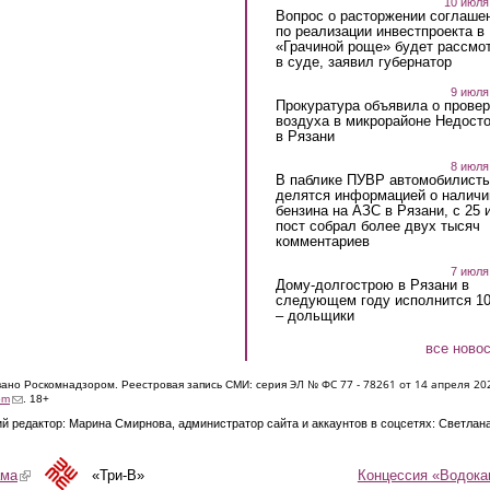
10 июля
Вопрос о расторжении соглаше
по реализации инвестпроекта в
«Грачиной роще» будет рассмо
в суде, заявил губернатор
9 июля
Прокуратура объявила о провер
воздуха в микрорайоне Недост
в Рязани
8 июля
В паблике ПУВР автомобилист
делятся информацией о наличи
бензина на АЗС в Рязани, с 25 
пост собрал более двух тысяч
комментариев
7 июля
Дому-долгострою в Рязани в
следующем году исполнится 10
– дольщики
все ново
ЭЛ № ФС 77 - 7826
1 от 14 апреля 20
овано Роскомнадзором. Реестровая запись СМИ: серия
(link sends e-mail)
om
. 18+
й редактор: Марина Смирнова, администратор сайта и аккаунтов в соцсетях: Светлан
Концессия «Водока
ама
(link is external)
«Три-В»