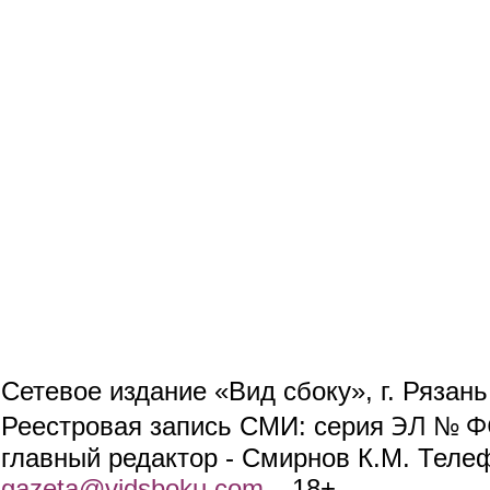
Сетевое издание «Вид сбоку», г. Рязан
ЭЛ № ФС
Реестровая запись СМИ: серия
главный редактор - Смирнов К.М. Телефо
gazeta@vidsboku.com
(link sends e-mail)
. 18+