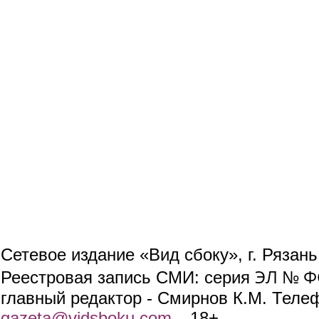
Сетевое издание «Вид сбоку», г. Рязан
ЭЛ № ФС
Реестровая запись СМИ: серия
главный редактор - Смирнов К.М. Телефо
gazeta@vidsboku.com
(link sends e-mail)
. 18+