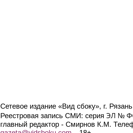
Сетевое издание «Вид сбоку», г. Рязан
ЭЛ № ФС
Реестровая запись СМИ: серия
главный редактор - Смирнов К.М. Телефо
gazeta@vidsboku.com
(link sends e-mail)
. 18+