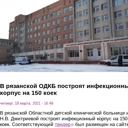
Перейти к основному содержанию
В рязанской ОДКБ построят инфекционн
корпус на 150 коек
четверг, 18 марта, 2021 - 16:49
В рязанской Областной детской клинической больнице 
Н.В. Дмитриевой построят инфекционный корпус на 150
коек. Соответствующий
тендер
(link is external)
был размещен на сайт