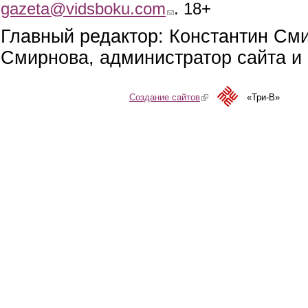
gazeta@vidsboku.com
(link sends e-mail)
. 18+
Главный редактор: Константин См
Смирнова, администратор сайта и 
Создание сайтов
(link is external)
«Три-В»