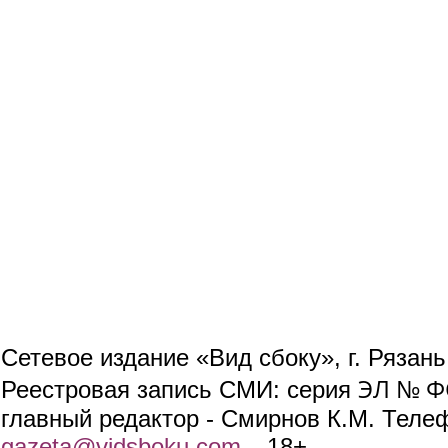
Сетевое издание «Вид сбоку», г. Рязан
ЭЛ № ФС
Реестровая запись СМИ: серия
главный редактор - Смирнов К.М. Телефо
gazeta@vidsboku.com
(link sends e-mail)
. 18+