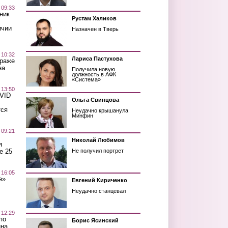
 09:33
ник
Рустам Халиков
ичии
Назначен в Тверь
 10:32
Лариса Пастухова
краже
на
Получила новую
должность в АФК
«Система»
 13:50
OVID
Ольга Свинцова
тся
Неудачно крышанула
Минфин
 09:21
Николай Любимов
я
е 25
Не получил портрет
 16:05
е»
Евгений Кириченко
Неудачно станцевал
 12:29
по
Борис Ясинский
ина