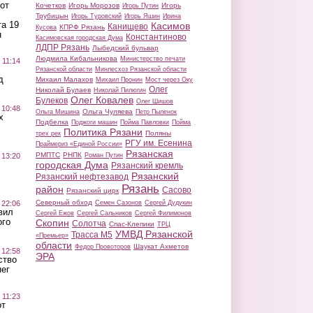
от
Кочетков
Игорь Морозов
Игорь
Игорь Путин
Трубицын
Игорь Туровский
Игорь Яшин
Ирина
а 19
Касимов
Канищево
КПРФ Рязань
Кусова
н
Константиново
Касимовская городская Дума
ЛДПР Рязань
Лыбедский бульвар
Людмила Кибальникова
Министерство печати
 11:14
Рязанской области
Минлесхоз Рязанской области
д
Михаил Малахов
Михаил Пронин
Мост через Оку
Олег
Николай Булаев
Николай Пилюгин
Олег Ковалев
Булеков
Олег Шишов
 10:48
Ольга Чуляева
Ольга Мишина
Петр Пыленок
х
Подбелка
Поджоги машин
Пойма Павловки
Пойма
Политика Рязани
Поляны
трех рек
РГУ им. Есенина
Праймериз «Единой России»
Рязанская
РМПТС
РНПК
Роман Путин
 13:20
городская Дума
Рязанский кремль
Рязанский
Рязанский нефтезавод
Рязань
район
Сасово
Рязанский цирк
Северный обход
Семен Сазонов
Сергей Дудукин
 22:06
вил
Сергей Ежов
Сергей Сальников
Сергей Филимонов
ого
Скопин
Солотча
Спас-Клепики
ТРЦ
УМВД Рязанской
Трасса М5
«Премьер»
области
Шаукат Ахметов
Федор Провоторов
 12:58
ЭРА
ство
ег
 11:23
от