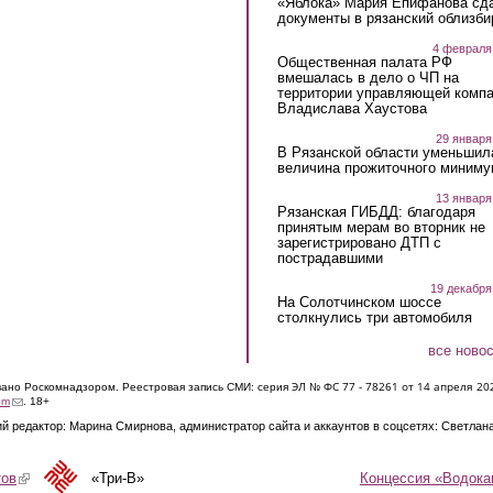
«Яблока» Мария Епифанова сд
документы в рязанский облизби
4 февраля
Общественная палата РФ
вмешалась в дело о ЧП на
территории управляющей комп
Владислава Хаустова
29 января
В Рязанской области уменьшил
величина прожиточного миниму
13 января
Рязанская ГИБДД: благодаря
принятым мерам во вторник не
зарегистрировано ДТП с
пострадавшими
19 декабря
На Солотчинском шоссе
столкнулись три автомобиля
все ново
ЭЛ № ФС 77 - 7826
1 от 14 апреля 20
овано Роскомнадзором. Реестровая запись СМИ: серия
(link sends e-mail)
om
. 18+
й редактор: Марина Смирнова, администратор сайта и аккаунтов в соцсетях: Светлан
Концессия «Водока
тов
(link is external)
«Три-В»