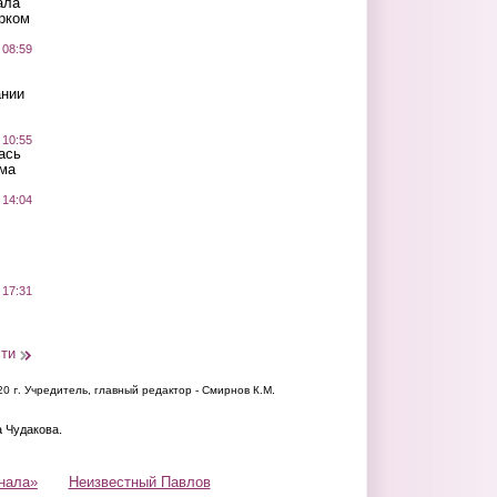
ала
рком
 08:59
ании
 10:55
ась
ма
 14:04
 17:31
сти
20 г.
Учредитель, главный редактор - Смирнов К.М.
а Чудакова.
нала»
Неизвестный Павлов