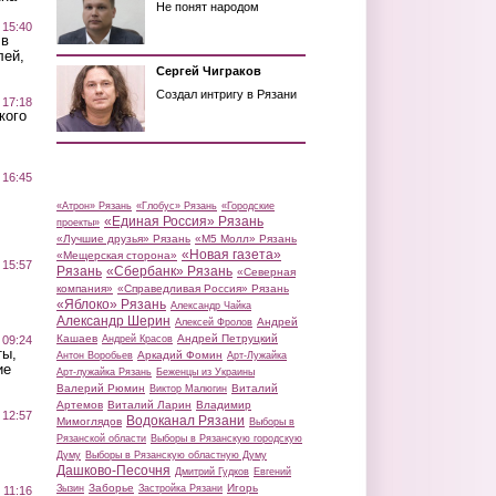
Не понят народом
 15:40
 в
лей,
Сергей Чиграков
Создал интригу в Рязани
 17:18
кого
 16:45
«Атрон» Рязань
«Глобус» Рязань
«Городские
«Единая Россия» Рязань
проекты»
«Лучшие друзья» Рязань
«М5 Молл» Рязань
«Новая газета»
«Мещерская сторона»
 15:57
Рязань
«Сбербанк» Рязань
«Северная
компания»
«Справедливая Россия» Рязань
«Яблоко» Рязань
Александр Чайка
Александр Шерин
Андрей
Алексей Фролов
Кашаев
Андрей Петруцкий
 09:24
Андрей Красов
ты,
Аркадий Фомин
Антон Воробьев
Арт-Лужайка
ие
Арт-лужайка Рязань
Беженцы из Украины
Валерий Рюмин
Виталий
Виктор Малюгин
Артемов
Виталий Ларин
Владимир
 12:57
Водоканал Рязани
Мимоглядов
Выборы в
Рязанской области
Выборы в Рязанскую городскую
Думу
Выборы в Рязанскую областную Думу
Дашково-Песочня
Дмитрий Гудков
Евгений
Заборье
Игорь
Зызин
Застройка Рязани
 11:16