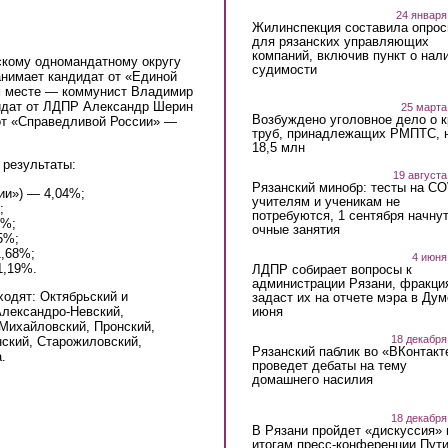
24 января
Жилинспекция составила опрос
для рязанских управляющих
компаний, включив пункт о нал
скому одномандатному округу
судимости
анимает кандидат от «Единой
м месте — коммунист Владимир
идат от ЛДПР Александр Шерин
25 марта
Возбуждено уголовное дело о 
от «Справедливой России» —
труб, принадлежащих РМПТС, 
18,5 млн
результаты:
19 августа
Рязанский минобр: тесты на C
ии») — 4,04%;
учителям и ученикам не
;
потребуются, 1 сентября начну
3%;
очные занятия
5%;
1,68%;
4 июня
1,19%.
ЛДПР собирает вопросы к
администрации Рязани, фракци
ходят: Октябрьский и
задаст их на отчете мэра в Дум
лександро-Невский,
июня
 Михайловский, Пронский,
18 декабря
нский, Старожиловский,
Рязанский паблик во «ВКонтакт
.
проведет дебаты на тему
домашнего насилия
18 декабря
В Рязани пройдет «дискуссия» 
итогам пресс-конференции Пут