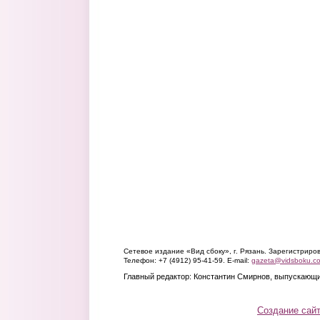
Сетевое издание «Вид сбоку», г. Рязань. Зарегистрир
Телефон: +7 (4912) 95-41-59. E-mail:
gazeta@vidsboku.c
Главный редактор: Константин Смирнов, выпускающи
Создание сай