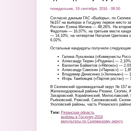
понедельник, 19 сентября, 2016 - 08:50
Согласно данным ГАС «Выборы», по Скопин
№157 на выборах в Госдуму первое место з
России» Елена Митина — 48,26%. На второ
Федоткин — 16,07%; на третьем месте канд
— 14,10%; на четвертом Наталия Цветкова 
6,02%.
Остальные кандидаты получили следующие 
Галина Лукьянова («Коммунисты Росс
Александр Тюрин («Родина») — 2,10%
Валентин Байметов («Яблоко») — 2,0
Александр Самохин («Парнас») — 1,8
Владимир Денисенко («Зеленые») — 
Игорь Тамбовцев («Партия роста») — 
В Скопинский одномандатный округ № 157 в
Железнодорожный районы Рязани, Скопин, А
Захаровский, Кораблинский, Милославский,
Рыбновский, Ряжский, Сапожковский, Скопи
Ухоловский районы, часть Рязанского района
Тэги:
Рязанская область
выборы в Госдуму-2016
результаты по Скопинскому округу