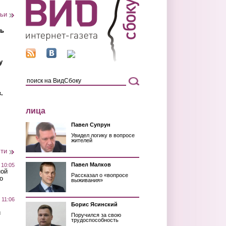
тьи
ть
у
.
лица
Павел Супрун
Увидел логику в вопросе
жителей
сти
Павел Малков
 10:05
ной
Рассказал о «вопросе
о
выживания»
 11:06
Борис Ясинский
й
Поручился за свою
трудоспособность