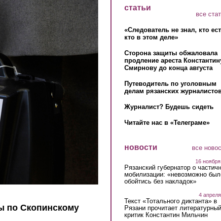
статьи
все ста
«Следователь не знал, кто ес
кто в этом деле»
Сторона защиты обжаловала
продление ареста Константин
Смирнову до конца августа
Путеводитель по уголовным
делам рязанских журналистов
Журналист? Будешь сидеть
Читайте нас в «Телеграме»
новости
все ново
16 ноября
Рязанский губернатор о частич
мобилизации: «невозможно был
обойтись без накладок»
4 апреля
Текст «Тотального диктанта» в
ы по Скопинскому
Рязани прочитает литературны
критик Константин Мильчин