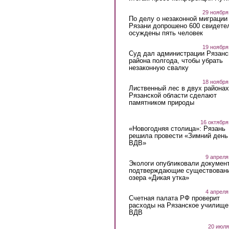
29 ноября
По делу о незаконной миграции
Рязани допрошено 600 свидете
осуждены пять человек
19 ноября
Суд дал администрации Рязанс
района полгода, чтобы убрать
незаконную свалку
18 ноября
Лиственный лес в двух районах
Рязанской области сделают
памятником природы
16 октября
«Новогодняя столица»: Рязань
решила провести «Зимний день
ВДВ»
9 апреля
Экологи опубликовали докумен
подтверждающие существован
озера «Дикая утка»
4 апреля
Счетная палата РФ проверит
расходы на Рязанское училище
ВДВ
20 июля