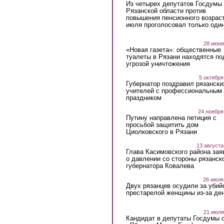
Из четырех депутатов Госдумы 
Рязанской области против
повышения пенсионного возраст
июля проголосовал только оди
28 июня
«Новая газета»: общественные
туалеты в Рязани находятся по
угрозой уничтожения
5 октября
Губернатор поздравил рязански
учителей с профессиональным
праздником
24 ноября
Путину направлена петиция с
просьбой защитить дом
Циолковского в Рязани
13 августа
Глава Касимовского района зая
о давлении со стороны рязанск
губернатора Ковалева
26 июля
Двух рязанцев осудили за убий
престарелой женщины из-за ден
21 июля
Кандидат в депутаты Госдумы 