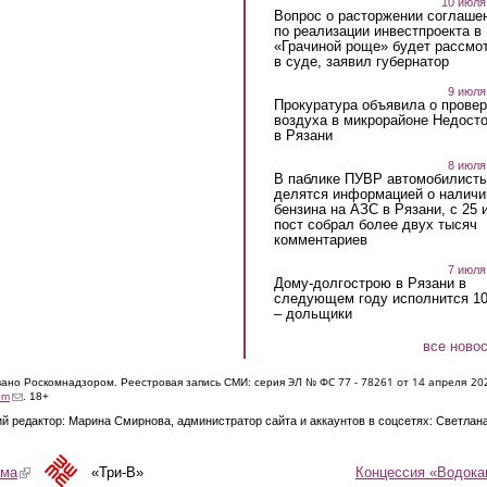
10 июля
Вопрос о расторжении соглаше
по реализации инвестпроекта в
«Грачиной роще» будет рассмо
в суде, заявил губернатор
9 июля
Прокуратура объявила о провер
воздуха в микрорайоне Недост
в Рязани
8 июля
В паблике ПУВР автомобилист
делятся информацией о наличи
бензина на АЗС в Рязани, с 25 
пост собрал более двух тысяч
комментариев
7 июля
Дому-долгострою в Рязани в
следующем году исполнится 10
– дольщики
все ново
ЭЛ № ФС 77 - 7826
1 от 14 апреля 20
овано Роскомнадзором. Реестровая запись СМИ: серия
(link sends e-mail)
om
. 18+
й редактор: Марина Смирнова, администратор сайта и аккаунтов в соцсетях: Светлан
Концессия «Водока
ама
(link is external)
«Три-В»