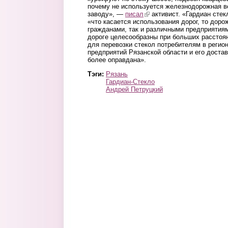
почему не используется железнодорожная ве
заводу», —
писал
(link is external)
активист. «Гардиан стекл
«что касается использования дорог, то доро
гражданами, так и различными предприятиям
дороге целесообразны при больших расстоя
для перевозки стекол потребителям в регион
предприятий Рязанской области и его доста
более оправдана».
Тэги:
Рязань
Гардиан-Стекло
Андрей Петруцкий