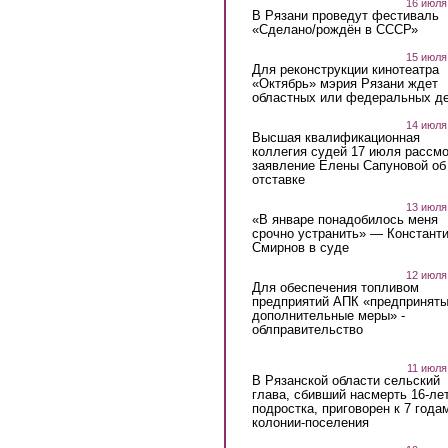
16 июля
В Рязани проведут фестиваль
«Сделано/рождён в СССР»
15 июля
Для реконструкции кинотеатра
«Октябрь» мэрия Рязани ждет
областных или федеральных де
14 июля
Высшая квалификационная
коллегия судей 17 июля рассмо
заявление Елены Сапуновой об
отставке
13 июля
«В январе понадобилось меня
срочно устранить» — Констант
Смирнов в суде
12 июля
Для обеспечения топливом
предприятий АПК «предпринят
дополнительные меры» -
облправительство
11 июля
В Рязанской области сельский
глава, сбивший насмерть 16-ле
подростка, приговорен к 7 года
колонии-поселения