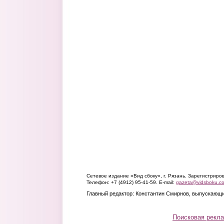
Сетевое издание «Вид сбоку», г. Рязань. Зарегистрир
Телефон: +7 (4912) 95-41-59. E-mail:
gazeta@vidsboku.c
Главный редактор: Константин Смирнов, выпускающи
Поисковая рекл