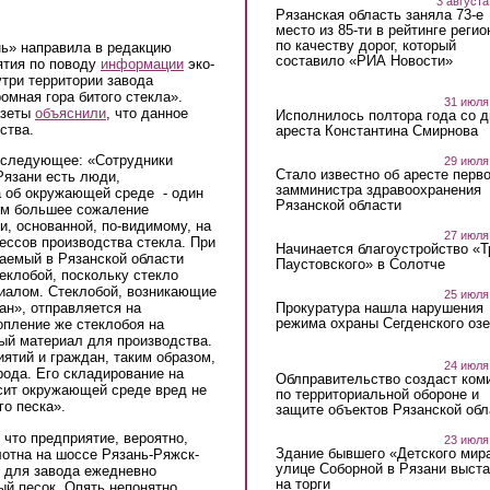
3 августа
Рязанская область заняла 73-е
место из 85-ти в рейтинге регио
по качеству дорог, который
нь» направила в редакцию
составило «РИА Новости»
ятия по поводу
информации
эко-
утри территории завода
омная гора битого стекла».
31 июля
азеты
объяснили
, что данное
Исполнилось полтора года со д
ства.
ареста Константина Смирнова
я следующее: «Сотрудники
29 июля
Стало известно об аресте перво
Рязани есть люди,
замминистра здравоохранения
а об окружающей среде - один
Рязанской области
Тем большее сожаление
, основанной, по-видимому, на
27 июля
ессов производства стекла. При
Начинается благоустройство «
аемый в Рязанской области
Паустовского» в Солотче
еклобой, поскольку стекло
иалом. Стеклобой, возникающие
25 июля
Прокуратура нашла нарушения
ан», отправляется на
режима охраны Сегденского озе
опление же стеклобоя на
ный материал для производства.
ятий и граждан, таким образом,
24 июля
ода. Его складирование на
Облправительство создаст ком
осит окружающей среде вред не
по территориальной обороне и
о песка».
защите объектов Рязанской обл
nk is external)
, что предприятие, вероятно,
23 июля
Здание бывшего «Детского мир
отна на шоссе Рязань-Ряжск-
улице Соборной в Рязани выст
 для завода ежедневно
на торги
ый песок. Опять непонятно,