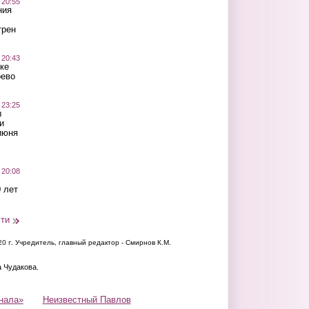
 20:55
ния
трен
 20:43
ке
оево
 23:25
ы
и
июня
 20:08
 лет
сти
20 г.
Учредитель, главный редактор - Смирнов К.М.
а Чудакова.
нала»
Неизвестный Павлов