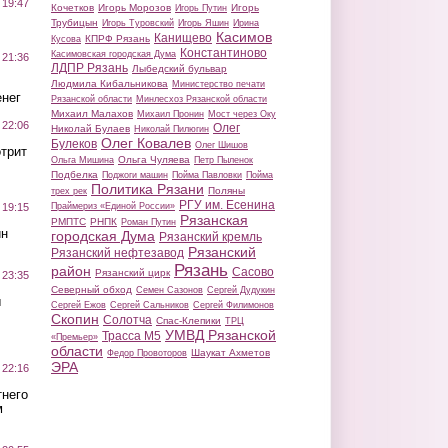
 19:47
Кочетков
Игорь Морозов
Игорь
Игорь Путин
Трубицын
Игорь Туровский
Игорь Яшин
Ирина
Касимов
Канищево
КПРФ Рязань
Кусова
Константиново
Касимовская городская Дума
 21:36
ЛДПР Рязань
Лыбедский бульвар
Людмила Кибальникова
Министерство печати
нег
Рязанской области
Минлесхоз Рязанской области
Михаил Малахов
Михаил Пронин
Мост через Оку
 22:06
Олег
Николай Булаев
Николай Пилюгин
Олег Ковалев
Булеков
Олег Шишов
трит
Ольга Чуляева
Ольга Мишина
Петр Пыленок
Подбелка
Поджоги машин
Пойма Павловки
Пойма
Политика Рязани
Поляны
трех рек
РГУ им. Есенина
Праймериз «Единой России»
 19:15
Рязанская
РМПТС
РНПК
Роман Путин
ин
городская Дума
Рязанский кремль
Рязанский
Рязанский нефтезавод
Рязань
район
Сасово
Рязанский цирк
 23:35
Северный обход
Семен Сазонов
Сергей Дудукин
ы
Сергей Ежов
Сергей Сальников
Сергей Филимонов
Скопин
Солотча
Спас-Клепики
ТРЦ
УМВД Рязанской
Трасса М5
«Премьер»
области
Шаукат Ахметов
Федор Провоторов
ЭРА
 22:16
тнего
м