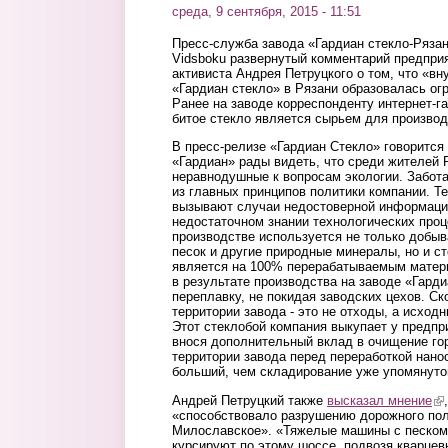
среда, 9 сентября, 2015 - 11:51
Пресс-служба завода «Гардиан стекло-Ряза
Vidsboku развернутый комментарий предпри
активиста Андрея Петруцкого о том, что «вн
«Гардиан стекло» в Рязани образовалась огр
Ранее на заводе корреспонденту интернет-г
битое стекло является сырьем для производ
В пресс-релизе «Гардиан Стекло» говоритс
«Гардиан» рады видеть, что среди жителей 
неравнодушные к вопросам экологии. Забот
из главных принципов политики компании. 
вызывают случаи недостоверной информации
недостаточном знании технологических проц
производстве используется не только добыв
песок и другие природные минералы, но и ст
является на 100% перерабатываемым матер
в результате производства на заводе «Гарди
переплавку, не покидая заводских цехов. Ск
территории завода - это не отходы, а исход
Этот стеклобой компания выкупает у предпри
внося дополнительный вклад в очищение гор
территории завода перед переработкой нан
больший, чем складирование уже упомянутог
Андрей Петруцкий также
высказал мнение
(li
«способствовало разрушению дорожного пол
Милославское». «Тяжелые машины с песком
курсируют по этому шоссе, подвозя кварцев