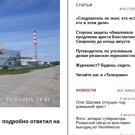
статьи
все ста
«Следователь не знал, кто ес
кто в этом деле»
Сторона защиты обжаловала
продление ареста Константин
Смирнову до конца августа
Путеводитель по уголовным
делам рязанских журналистов
Журналист? Будешь сидеть
Читайте нас в «Телеграме»
новости
все ново
6 августа
Олег Шалаев отпущен под
домашний арест
4 августа
Фото: аппарат губернатора
» подробно ответил на
Рязанской области возглавил
выходец из Челябинска