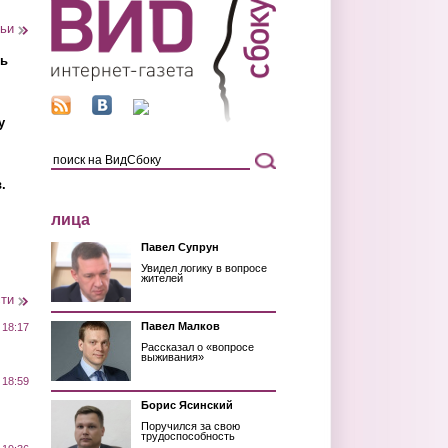
тьи
ть
у
.
лица
Павел Супрун
Увидел логику в вопросе
жителей
сти
Павел Малков
 18:17
Рассказал о «вопросе
выживания»
 18:59
Борис Ясинский
Поручился за свою
трудоспособность