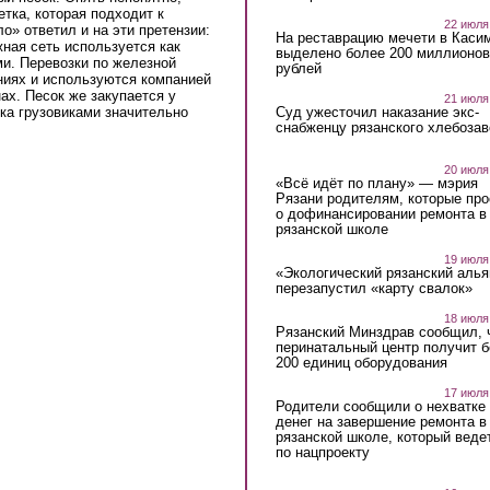
тка, которая подходит к
22 июля
о» ответил и на эти претензии:
На реставрацию мечети в Каси
жная сеть используется как
выделено более 200 миллионов
и. Перевозки по железной
рублей
ниях и используются компанией
ах. Песок же закупается у
21 июля
вка грузовиками значительно
Суд ужесточил наказание экс-
снабженцу рязанского хлебоза
20 июля
«Всё идёт по плану» — мэрия
Рязани родителям, которые пр
о дофинансировании ремонта в
рязанской школе
19 июля
«Экологический рязанский алья
перезапустил «карту свалок»
18 июля
Рязанский Минздрав сообщил, 
перинатальный центр получит 
200 единиц оборудования
17 июля
Родители сообщили о нехватке
денег на завершение ремонта в
рязанской школе, который веде
по нацпроекту