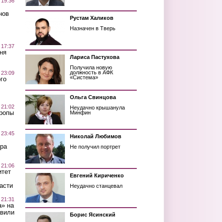
 19:36
нов
Рустам Халиков
Назначен в Тверь
 17:37
ня
Лариса Пастухова
Получила новую
должность в АФК
 23:09
«Система»
го
Ольга Свинцова
 21:02
Неудачно крышанула
Тропы
Минфин
 23:45
Николай Любимов
ра
Не получил портрет
 21:06
итет
Евгений Кириченко
асти
Неудачно станцевал
 21:31
а» на
авили
Борис Ясинский