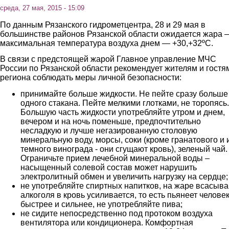
среда, 27 мая, 2015 - 15:09
По данным Рязанского гидрометцентра, 28 и 29 мая в
большинстве районов Рязанской области ожидается жара 
максимальная температура воздуха днем — +30,+32ºС.
В связи с предстоящей жарой Главное управление МЧС
России по Рязанской области рекомендует жителям и гостя
региона соблюдать меры личной безопасности:
принимайте больше жидкости. Не пейте сразу больше
одного стакана. Пейте мелкими глотками, не торопясь.
Большую часть жидкости употребляйте утром и днем,
вечером и на ночь поменьше, предпочтительно
несладкую и лучше негазированную столовую
минеральную воду, морсы, соки (кроме гранатового и 
темного винограда - они сгущают кровь), зеленый чай.
Ограничьте прием лечебной минеральной воды –
насыщенный солевой состав может нарушить
электролитный обмен и увеличить нагрузку на сердце
не употребляйте спиртных напитков, на жаре всасыв
алкоголя в кровь усиливается, то есть пьянеет челове
быстрее и сильнее, не употребляйте пива;
не сидите непосредственно под протоком воздуха
вентилятора или кондиционера. Комфортная