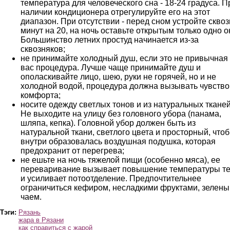
температура для человеческого сна - 18-24 градуса. П
наличии кондиционера отрегулируйте его на этот
диапазон. При отсутствии - перед сном устройте сквоз
минут на 20, на ночь оставьте открытым только одно о
Большинство летних простуд начинается из-за
сквозняков;
не принимайте холодный душ, если это не привычная
вас процедура. Лучше чаще принимайте душ и
ополаскивайте лицо, шею, руки не горячей, но и не
холодной водой, процедура должна вызывать чувство
комфорта;
носите одежду светлых тонов и из натуральных тканей
Не выходите на улицу без головного убора (панама,
шляпа, кепка). Головной убор должен быть из
натуральной ткани, светлого цвета и просторный, что
внутри образовалась воздушная подушка, которая
предохранит от перегрева;
не ешьте на ночь тяжелой пищи (особенно мяса), ее
переваривание вызывает повышение температуры т
и усиливает потоотделение. Предпочтительнее
ограничиться кефиром, несладкими фруктами, зелен
чаем.
Тэги:
Рязань
жара в Рязани
как справиться с жарой