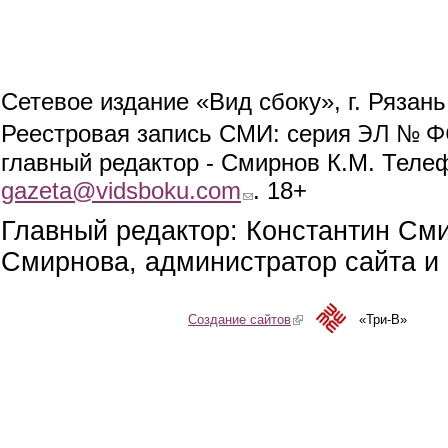
Сетевое издание «Вид сбоку», г. Рязан
ЭЛ № ФС
Реестровая запись СМИ: серия
главный редактор - Смирнов К.М. Телефо
gazeta@vidsboku.com
(link sends e-mail)
. 18+
Главный редактор: Константин См
Смирнова, администратор сайта и 
Создание сайтов
(link is external)
«Три-В»