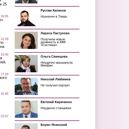
я
е 25
Рустам Халиков
 16:05
Назначен в Тверь
е»
Лариса Пастухова
 12:29
Получила новую
по
должность в АФК
«Система»
ина
 15:40
Ольга Свинцова
 в
лей,
Неудачно крышанула
Минфин
 17:18
кого
Николай Любимов
Не получил портрет
 16:45
Евгений Кириченко
Неудачно станцевал
 15:57
Борис Ясинский