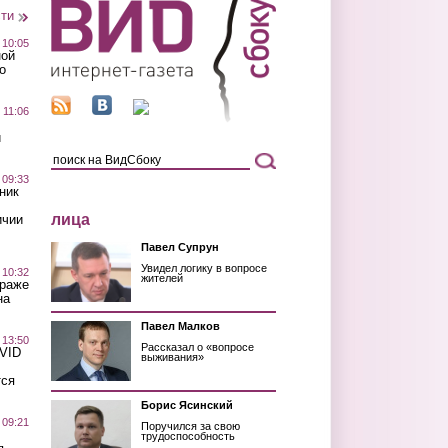
сти
 10:05
ной
о
 11:06
й
 09:33
ник
лица
ичии
Павел Супрун
Увидел логику в вопросе
 10:32
жителей
краже
на
Павел Малков
 13:50
Рассказал о «вопросе
OVID
выживания»
тся
Борис Ясинский
 09:21
Поручился за свою
трудоспособность