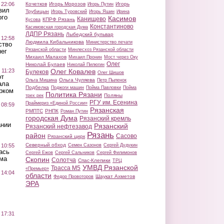
 22:06
Кочетков
Игорь Морозов
Игорь
Игорь Путин
вил
Трубицын
Игорь Туровский
Игорь Яшин
Ирина
ого
Касимов
Канищево
КПРФ Рязань
Кусова
Константиново
Касимовская городская Дума
ЛДПР Рязань
Лыбедский бульвар
 12:58
Людмила Кибальникова
Министерство печати
ство
Рязанской области
Минлесхоз Рязанской области
ег
Михаил Малахов
Михаил Пронин
Мост через Оку
Олег
Николай Булаев
Николай Пилюгин
 11:23
Олег Ковалев
Булеков
Олег Шишов
от
Ольга Чуляева
Ольга Мишина
Петр Пыленок
ала
Подбелка
Поджоги машин
Пойма Павловки
Пойма
рком
Политика Рязани
Поляны
трех рек
РГУ им. Есенина
Праймериз «Единой России»
 08:59
Рязанская
РМПТС
РНПК
Роман Путин
городская Дума
Рязанский кремль
ании
Рязанский
Рязанский нефтезавод
Рязань
район
Сасово
Рязанский цирк
Северный обход
 10:55
Семен Сазонов
Сергей Дудукин
ась
Сергей Ежов
Сергей Сальников
Сергей Филимонов
ма
Скопин
Солотча
Спас-Клепики
ТРЦ
УМВД Рязанской
Трасса М5
«Премьер»
 14:04
области
Шаукат Ахметов
Федор Провоторов
ЭРА
 17:31