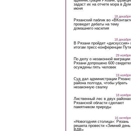
администрации Рязани, фракци
задаст их на отчете мэра в Дум
июня
18 декабря
Рязанский паблик во «ВКонтакт
проведет дебаты на тему
домашнего насилия
18 декабря
В Рязани пройдет «дискуссия» 
итогам пресс-конференции Пут
29 ноября
По делу о незаконной миграции
Рязани допрошено 600 свидете
осуждены пять человек
19 ноября
Суд дал администрации Рязанс
района полгода, чтобы убрать
незаконную свалку
18 ноября
Лиственный лес в двух районах
Рязанской области сделают
памятником природы
16 октября
«Новогодняя столица»: Рязань
решила провести «Зимний день
ВДВ»