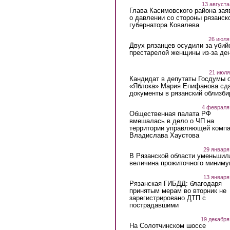
13 августа
Глава Касимовского района зая
о давлении со стороны рязанск
губернатора Ковалева
26 июля
Двух рязанцев осудили за убий
престарелой женщины из-за ден
21 июля
Кандидат в депутаты Госдумы 
«Яблока» Мария Епифанова сд
документы в рязанский облизби
4 февраля
Общественная палата РФ
вмешалась в дело о ЧП на
территории управляющей комп
Владислава Хаустова
29 января
В Рязанской области уменьшил
величина прожиточного миниму
13 января
Рязанская ГИБДД: благодаря
принятым мерам во вторник не
зарегистрировано ДТП с
пострадавшими
19 декабря
На Солотчинском шоссе