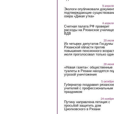
9 апреля
Экологи опубликовали докумен
подтверждающие существован
озера «Дикая утка»
4 апреля
Счетная палата РФ проверит
расходы на Рязанское училище
ВДВ
20 июля
Из четырех депутатов Госдумы 
Рязанской области против
повышения пенсионного возраст
июля проголосовал только оди
28 июня
«Новая газета»: общественные
туалеты в Рязани находятся по
угрозой уничтожения
5 октября
Губернатор поздравил рязански
учителей с профессиональным
праздником
24 ноября
Путину направлена петиция с
просьбой защитить дом
Циолковского в Рязани