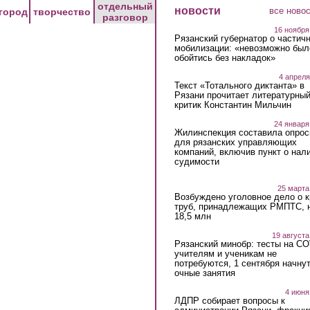
отдельный
новости
все ново
город
творчество
разговор
16 ноября
Рязанский губернатор о частич
мобилизации: «невозможно был
обойтись без накладок»
4 апреля
Текст «Тотального диктанта» в
Рязани прочитает литературны
критик Константин Мильчин
24 января
Жилинспекция составила опрос
для рязанских управляющих
компаний, включив пункт о нал
судимости
25 марта
Возбуждено уголовное дело о 
труб, принадлежащих РМПТС, 
18,5 млн
19 августа
Рязанский минобр: тесты на C
учителям и ученикам не
потребуются, 1 сентября начну
очные занятия
4 июня
ЛДПР собирает вопросы к