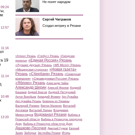
Не понят народом
 09:24
ты,
ие
Сергей Чиграков
Создал интригу в Рязани
 12:57
 11:16
от
«Атрон» Рязань
«Глобус» Рязань
«Городские
а 19
«Единая Россия» Рязань
проекты»
н
«Лучшие друзья» Рязань
«М5 Молл» Рязань
«Новая газета»
«Мещерская сторона»
Рязань
«Сбербанк» Рязань
«Северная
 11:14
компания»
«Справедливая Россия» Рязань
«Яблоко» Рязань
д
Александр Чайка
Александр Шерин
Андрей
Алексей Фролов
Кашаев
Андрей Петруцкий
Андрей Красов
 10:48
Аркадий Фомин
Антон Воробьев
Арт-Лужайка
х
Арт-лужайка Рязань
Беженцы из Украины
Валерий Рюмин
Виталий
Виктор Малюгин
Артемов
Виталий Ларин
Владимир
Водоканал Рязани
Мимоглядов
Выборы в
 13:20
Рязанской области
Выборы в Рязанскую городскую
Думу
Выборы в Рязанскую областную Думу
Дашково-Песочня
Дмитрий Гудков
Евгений
Заборье
Игорь
Зызин
Застройка Рязани