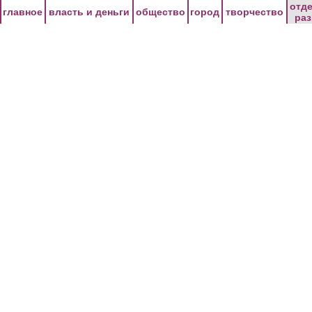
Перейти к основному содержанию
отд
главное
власть и деньги
общество
город
творчество
ра