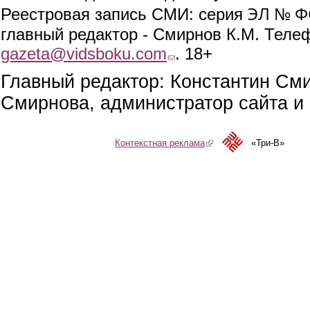
ЭЛ № ФС
Реестровая запись СМИ: серия
главный редактор - Смирнов К.М. Телефо
gazeta@vidsboku.com
(link sends e-mail)
. 18+
Главный редактор: Константин См
Смирнова, администратор сайта и 
Контекстная реклама
(link is external)
«Три-В»