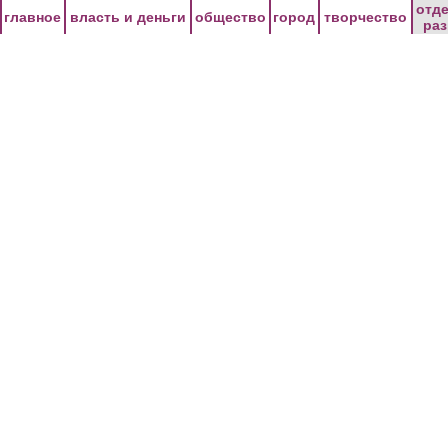
Перейти к основному содержанию
отд
главное
власть и деньги
общество
город
творчество
ра