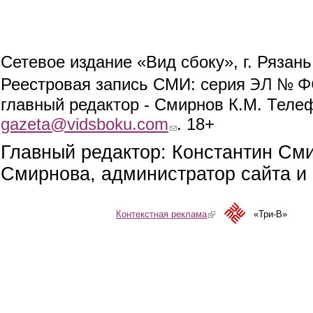
Сетевое издание «Вид сбоку», г. Рязан
ЭЛ № ФС
Реестровая запись СМИ: серия
главный редактор - Смирнов К.М. Телефо
gazeta@vidsboku.com
(link sends e-mail)
. 18+
Главный редактор: Константин См
Смирнова, администратор сайта и 
Контекстная реклама
(link is external)
«Три-В»