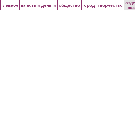
Перейти к основному содержанию
отд
главное
власть и деньги
общество
город
творчество
ра