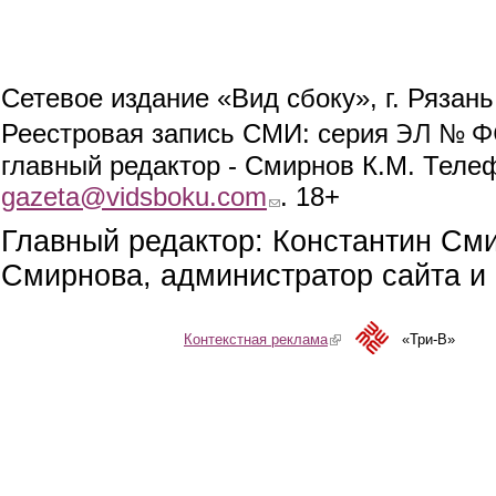
Сетевое издание «Вид сбоку», г. Рязан
ЭЛ № ФС
Реестровая запись СМИ: серия
главный редактор - Смирнов К.М. Телефо
gazeta@vidsboku.com
(link sends e-mail)
. 18+
Главный редактор: Константин См
Смирнова, администратор сайта и 
Контекстная реклама
(link is external)
«Три-В»