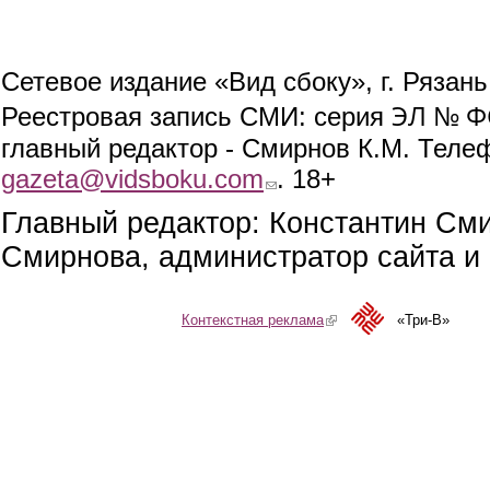
Сетевое издание «Вид сбоку», г. Рязан
ЭЛ № ФС
Реестровая запись СМИ: серия
главный редактор - Смирнов К.М. Телефо
gazeta@vidsboku.com
(link sends e-mail)
. 18+
Главный редактор: Константин См
Смирнова, администратор сайта и 
Контекстная реклама
(link is external)
«Три-В»