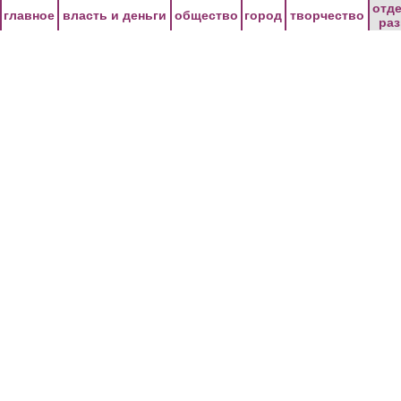
Перейти к основному содержанию
отд
главное
власть и деньги
общество
город
творчество
ра