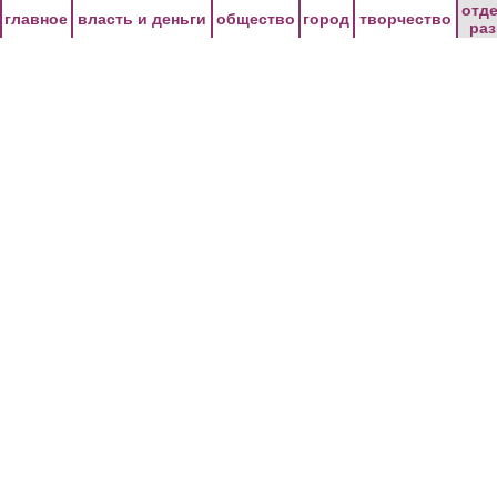
Перейти к основному содержанию
отд
главное
власть и деньги
общество
город
творчество
ра