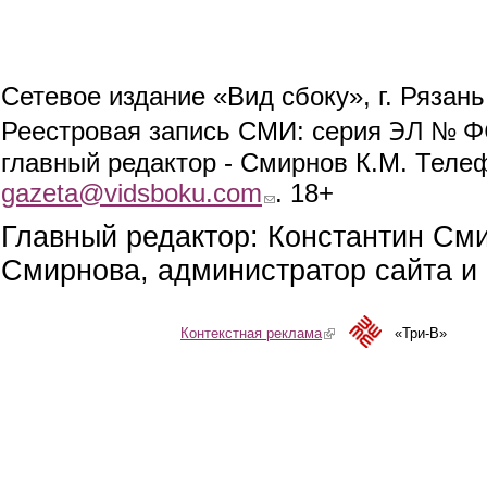
Сетевое издание «Вид сбоку», г. Рязан
ЭЛ № ФС
Реестровая запись СМИ: серия
главный редактор - Смирнов К.М. Телефо
gazeta@vidsboku.com
(link sends e-mail)
. 18+
Главный редактор: Константин См
Смирнова, администратор сайта и 
Контекстная реклама
(link is external)
«Три-В»