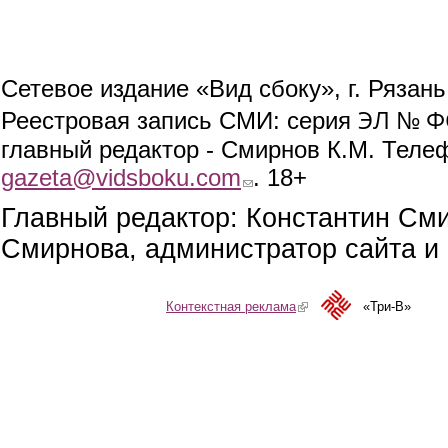
Сетевое издание «Вид сбоку», г. Рязан
ЭЛ № ФС
Реестровая запись СМИ: серия
главный редактор - Смирнов К.М. Телефо
gazeta@vidsboku.com
(link sends e-mail)
. 18+
Главный редактор: Константин См
Смирнова, администратор сайта и 
Контекстная реклама
(link is external)
«Три-В»