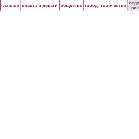
Перейти к основному содержанию
отд
главное
власть и деньги
общество
город
творчество
ра