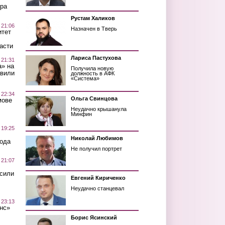
ра
Рустам Халиков
 21:06
Назначен в Тверь
итет
асти
Лариса Пастухова
 21:31
а» на
Получила новую
авили
должность в АФК
«Система»
 22:34
Ольга Свинцова
мове
Неудачно крышанула
Минфин
 19:25
Николай Любимов
вода
Не получил портрет
 21:07
осили
Евгений Кириченко
Неудачно станцевал
 23:13
нс»
Борис Ясинский