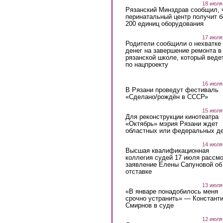
18 июля
Рязанский Минздрав сообщил, 
перинатальный центр получит 
200 единиц оборудования
17 июля
Родители сообщили о нехватке
денег на завершение ремонта в
рязанской школе, который веде
по нацпроекту
16 июля
В Рязани проведут фестиваль
«Сделано/рождён в СССР»
15 июля
Для реконструкции кинотеатра
«Октябрь» мэрия Рязани ждет
областных или федеральных де
14 июля
Высшая квалификационная
коллегия судей 17 июля рассмо
заявление Елены Сапуновой об
отставке
13 июля
«В январе понадобилось меня
срочно устранить» — Констант
Смирнов в суде
12 июля