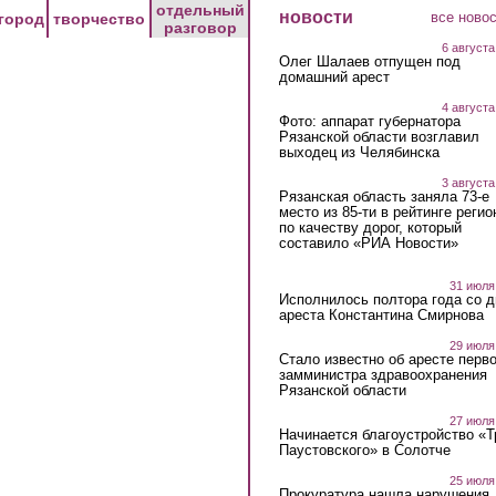
отдельный
новости
все ново
город
творчество
разговор
6 августа
Олег Шалаев отпущен под
домашний арест
4 августа
Фото: аппарат губернатора
Рязанской области возглавил
выходец из Челябинска
3 августа
Рязанская область заняла 73-е
место из 85-ти в рейтинге регио
по качеству дорог, который
составило «РИА Новости»
31 июля
Исполнилось полтора года со д
ареста Константина Смирнова
29 июля
Стало известно об аресте перво
замминистра здравоохранения
Рязанской области
27 июля
Начинается благоустройство «
Паустовского» в Солотче
25 июля
Прокуратура нашла нарушения