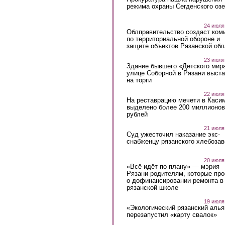
режима охраны Сегденского озе
24 июля
Облправительство создаст ком
по территориальной обороне и
защите объектов Рязанской обл
23 июля
Здание бывшего «Детского мир
улице Соборной в Рязани выст
на торги
22 июля
На реставрацию мечети в Каси
выделено более 200 миллионов
рублей
21 июля
Суд ужесточил наказание экс-
снабженцу рязанского хлебоза
20 июля
«Всё идёт по плану» — мэрия
Рязани родителям, которые пр
о дофинансировании ремонта в
рязанской школе
19 июля
«Экологический рязанский алья
перезапустил «карту свалок»