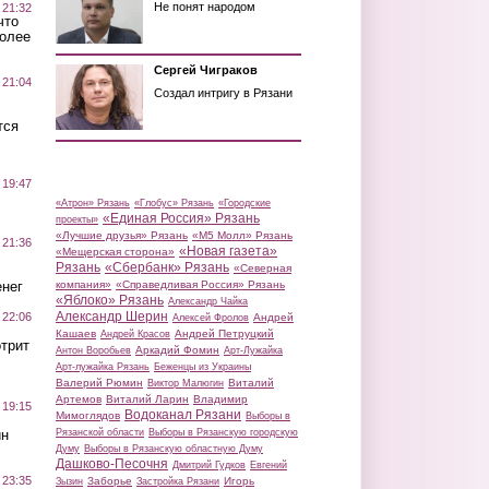
Не понят народом
 21:32
что
более
Сергей Чиграков
 21:04
Создал интригу в Рязани
тся
 19:47
«Атрон» Рязань
«Глобус» Рязань
«Городские
«Единая Россия» Рязань
проекты»
«Лучшие друзья» Рязань
«М5 Молл» Рязань
 21:36
«Новая газета»
«Мещерская сторона»
Рязань
«Сбербанк» Рязань
«Северная
нег
компания»
«Справедливая Россия» Рязань
«Яблоко» Рязань
Александр Чайка
Александр Шерин
 22:06
Андрей
Алексей Фролов
Кашаев
Андрей Петруцкий
Андрей Красов
трит
Аркадий Фомин
Антон Воробьев
Арт-Лужайка
Арт-лужайка Рязань
Беженцы из Украины
Валерий Рюмин
Виталий
Виктор Малюгин
Артемов
Виталий Ларин
Владимир
 19:15
Водоканал Рязани
Мимоглядов
Выборы в
ин
Рязанской области
Выборы в Рязанскую городскую
Думу
Выборы в Рязанскую областную Думу
Дашково-Песочня
Дмитрий Гудков
Евгений
 23:35
Заборье
Игорь
Зызин
Застройка Рязани