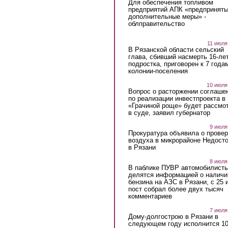
Для обеспечения топливом
предприятий АПК «предпринят
дополнительные меры» -
облправительство
11 июля
В Рязанской области сельский
глава, сбивший насмерть 16-ле
подростка, приговорен к 7 года
колонии-поселения
10 июля
Вопрос о расторжении соглаше
по реализации инвестпроекта в
«Грачиной роще» будет рассмо
в суде, заявил губернатор
9 июля
Прокуратура объявила о провер
воздуха в микрорайоне Недост
в Рязани
8 июля
В паблике ПУВР автомобилист
делятся информацией о наличи
бензина на АЗС в Рязани, с 25 
пост собрал более двух тысяч
комментариев
7 июля
Дому-долгострою в Рязани в
следующем году исполнится 10