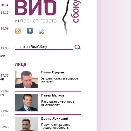
сти
 18:17
 18:59
 19:36
нов
лица
Павел Супрун
 17:37
Увидел логику в вопросе
ня
жителей
 23:09
го
Павел Малков
Рассказал о «вопросе
выживания»
 21:02
Тропы
Борис Ясинский
Поручился за свою
 23:45
трудоспособность