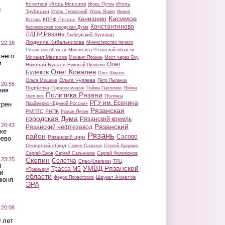
Кочетков
Игорь Морозов
Игорь
Игорь Путин
ы
Трубицын
Игорь Туровский
Игорь Яшин
Ирина
Касимов
Канищево
КПРФ Рязань
Кусова
Константиново
Касимовская городская Дума
ЛДПР Рязань
Лыбедский бульвар
Людмила Кибальникова
 22:16
Министерство печати
Рязанской области
Минлесхоз Рязанской области
тнего
Михаил Малахов
Михаил Пронин
Мост через Оку
м
Олег
Николай Булаев
Николай Пилюгин
Олег Ковалев
Булеков
Олег Шишов
Ольга Чуляева
Ольга Мишина
Петр Пыленок
 20:55
Подбелка
Поджоги машин
Пойма Павловки
Пойма
ния
Политика Рязани
Поляны
трех рек
РГУ им. Есенина
трен
Праймериз «Единой России»
Рязанская
РМПТС
РНПК
Роман Путин
городская Дума
Рязанский кремль
 20:43
Рязанский
Рязанский нефтезавод
ке
Рязань
район
Сасово
Рязанский цирк
оево
Северный обход
Семен Сазонов
Сергей Дудукин
Сергей Ежов
Сергей Сальников
Сергей Филимонов
 23:25
Скопин
Солотча
Спас-Клепики
ТРЦ
ы
УМВД Рязанской
Трасса М5
«Премьер»
и
области
Шаукат Ахметов
Федор Провоторов
июня
ЭРА
 20:08
 лет