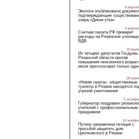
9 апреля
Экологи опубликовали докумен
подтверждающие существован
озера «Дикая утка»
4 апреля
Счетная палата РФ проверит
расходы на Рязанское училище
ВДВ
20 июля
Из четырех депутатов Госдумы 
Рязанской области против
повышения пенсионного возраст
июля проголосовал только оди
28 июня
«Новая газета»: общественные
туалеты в Рязани находятся по
угрозой уничтожения
5 октября
Губернатор поздравил рязански
учителей с профессиональным
праздником
24 ноября
Путину направлена петиция с
просьбой защитить дом
Циолковского в Рязани