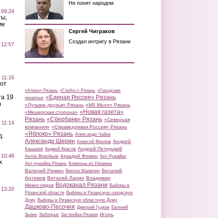
Не понят народом
 09:24
ты,
ие
Сергей Чиграков
Создал интригу в Рязани
 12:57
 11:16
от
«Атрон» Рязань
«Глобус» Рязань
«Городские
а 19
«Единая Россия» Рязань
проекты»
н
«Лучшие друзья» Рязань
«М5 Молл» Рязань
«Новая газета»
«Мещерская сторона»
Рязань
«Сбербанк» Рязань
«Северная
 11:14
компания»
«Справедливая Россия» Рязань
«Яблоко» Рязань
д
Александр Чайка
Александр Шерин
Андрей
Алексей Фролов
Кашаев
Андрей Петруцкий
Андрей Красов
 10:48
Аркадий Фомин
Антон Воробьев
Арт-Лужайка
х
Арт-лужайка Рязань
Беженцы из Украины
Валерий Рюмин
Виталий
Виктор Малюгин
Артемов
Виталий Ларин
Владимир
Водоканал Рязани
Мимоглядов
Выборы в
 13:20
Рязанской области
Выборы в Рязанскую городскую
Думу
Выборы в Рязанскую областную Думу
Дашково-Песочня
Дмитрий Гудков
Евгений
Заборье
Игорь
Зызин
Застройка Рязани