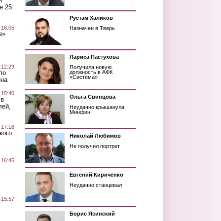
я
е 25
Рустам Халиков
 16:05
Назначен в Тверь
е»
Лариса Пастухова
 12:29
Получила новую
по
должность в АФК
«Система»
ина
 15:40
Ольга Свинцова
 в
лей,
Неудачно крышанула
Минфин
 17:18
кого
Николай Любимов
Не получил портрет
 16:45
Евгений Кириченко
Неудачно станцевал
 15:57
Борис Ясинский