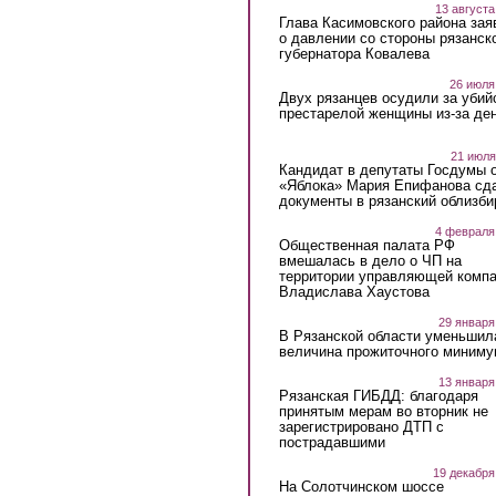
13 августа
Глава Касимовского района зая
о давлении со стороны рязанск
губернатора Ковалева
26 июля
Двух рязанцев осудили за убий
престарелой женщины из-за ден
21 июля
Кандидат в депутаты Госдумы 
«Яблока» Мария Епифанова сд
документы в рязанский облизби
4 февраля
Общественная палата РФ
вмешалась в дело о ЧП на
территории управляющей комп
Владислава Хаустова
29 января
В Рязанской области уменьшил
величина прожиточного миниму
13 января
Рязанская ГИБДД: благодаря
принятым мерам во вторник не
зарегистрировано ДТП с
пострадавшими
19 декабря
На Солотчинском шоссе