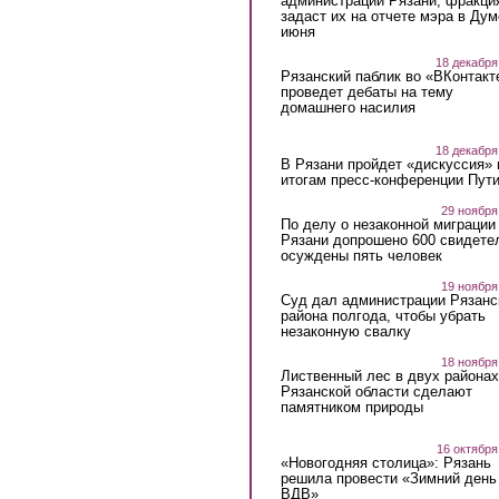
администрации Рязани, фракци
задаст их на отчете мэра в Дум
июня
18 декабря
Рязанский паблик во «ВКонтакт
проведет дебаты на тему
домашнего насилия
18 декабря
В Рязани пройдет «дискуссия» 
итогам пресс-конференции Пут
29 ноября
По делу о незаконной миграции
Рязани допрошено 600 свидете
осуждены пять человек
19 ноября
Суд дал администрации Рязанс
района полгода, чтобы убрать
незаконную свалку
18 ноября
Лиственный лес в двух районах
Рязанской области сделают
памятником природы
16 октября
«Новогодняя столица»: Рязань
решила провести «Зимний день
ВДВ»