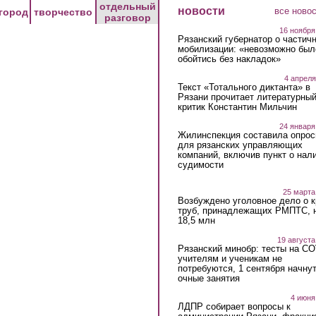
отдельный
новости
все ново
город
творчество
разговор
16 ноября
Рязанский губернатор о частич
мобилизации: «невозможно был
обойтись без накладок»
4 апреля
Текст «Тотального диктанта» в
Рязани прочитает литературны
критик Константин Мильчин
24 января
Жилинспекция составила опрос
для рязанских управляющих
компаний, включив пункт о нал
судимости
25 марта
Возбуждено уголовное дело о 
труб, принадлежащих РМПТС, 
18,5 млн
19 августа
Рязанский минобр: тесты на C
учителям и ученикам не
потребуются, 1 сентября начну
очные занятия
4 июня
ЛДПР собирает вопросы к