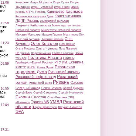
 22:06
Кочетков
Игорь Морозов
Игорь
Игорь Путин
вил
Трубицын
Игорь Туровский
Игорь Яшин
Ирина
ого
Касимов
Канищево
КПРФ Рязань
Кусова
Константиново
Касимовская городская Дума
ЛДПР Рязань
Лыбедский бульвар
 12:58
Людмила Кибальникова
Министерство печати
ство
Рязанской области
Минлесхоз Рязанской области
ег
Михаил Малахов
Михаил Пронин
Мост через Оку
Олег
Николай Булаев
Николай Пилюгин
 11:23
Олег Ковалев
Булеков
Олег Шишов
от
Ольга Чуляева
Ольга Мишина
Петр Пыленок
ала
Подбелка
Поджоги машин
Пойма Павловки
Пойма
рком
Политика Рязани
Поляны
трех рек
РГУ им. Есенина
Праймериз «Единой России»
 08:59
Рязанская
РМПТС
РНПК
Роман Путин
городская Дума
Рязанский кремль
ании
Рязанский
Рязанский нефтезавод
Рязань
район
Сасово
Рязанский цирк
Северный обход
 10:55
Семен Сазонов
Сергей Дудукин
ась
Сергей Ежов
Сергей Сальников
Сергей Филимонов
ма
Скопин
Солотча
Спас-Клепики
ТРЦ
УМВД Рязанской
Трасса М5
«Премьер»
 14:04
области
Шаукат Ахметов
Федор Провоторов
ЭРА
 17:31