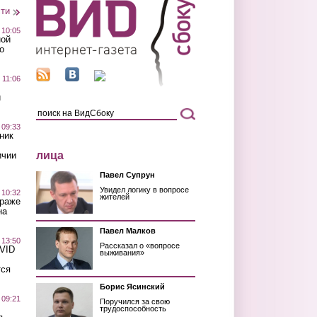
сти
 10:05
ной
о
 11:06
й
 09:33
ник
лица
ичии
Павел Супрун
Увидел логику в вопросе
 10:32
жителей
краже
на
Павел Малков
 13:50
Рассказал о «вопросе
OVID
выживания»
тся
Борис Ясинский
 09:21
Поручился за свою
трудоспособность