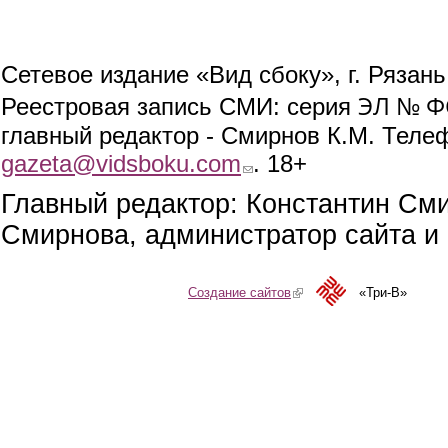
Сетевое издание «Вид сбоку», г. Рязан
ЭЛ № ФС
Реестровая запись СМИ: серия
главный редактор - Смирнов К.М. Телефо
gazeta@vidsboku.com
(link sends e-mail)
. 18+
Главный редактор: Константин См
Смирнова, администратор сайта и 
Создание сайтов
(link is external)
«Три-В»