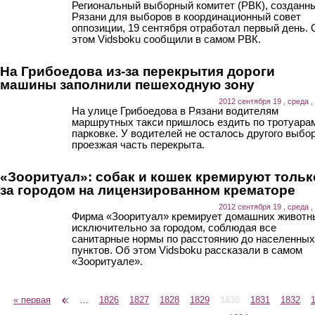
Региональный выборный комитет (РВК), созданн
Рязани для выборов в координационный совет
оппозиции, 19 сентября отработал первый день. 
этом Vidsboku сообщили в самом РВК.
На Грибоедова из-за перекрытия дороги
машины заполнили пешеходную зону
2012 сентября 19 , среда ,
На улице Грибоедова в Рязани водителям
маршрутных такси пришлось ездить по тротуара
парковке. У водителей не осталось другого выбор
проезжая часть перекрыта.
«Зооритуал»: собак и кошек кремируют тольк
за городом на лицензированном крематоре
2012 сентября 19 , среда ,
Фирма «Зооритуал» кремирует домашних животн
исключительно за городом, соблюдая все
санитарные нормы по расстоянию до населенных
пунктов. Об этом Vidsboku рассказали в самом
«Зооритуале».
« первая
‹ предыдущая
…
1826
1827
1828
1829
1830
1831
1832
Страницы
следующая ›