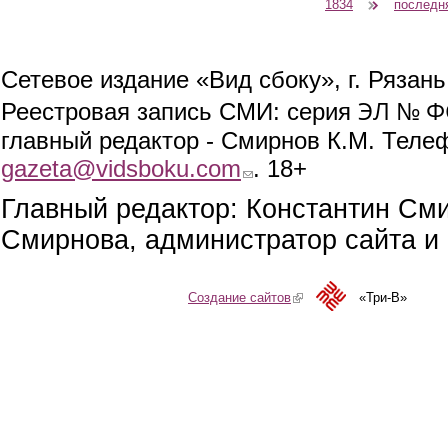
1834
последн
Сетевое издание «Вид сбоку», г. Рязан
ЭЛ № ФС
Реестровая запись СМИ: серия
главный редактор - Смирнов К.М. Телефо
gazeta@vidsboku.com
(link sends e-mail)
. 18+
Главный редактор: Константин См
Смирнова, администратор сайта и 
Создание сайтов
(link is external)
«Три-В»