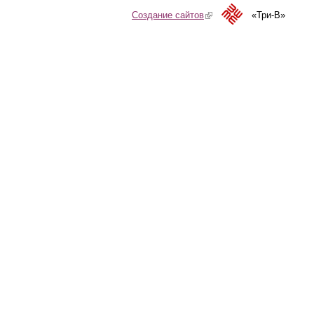
Создание сайтов
(link is external)
«Три-В»