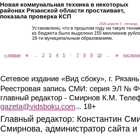
Новая коммунальная техника в некоторых
районах Рязанской области простаивает,
показала проверка КСП
2026 апреля 3 , пятница ,
Установлено, что в прошлом году на такую техни
из бюджета было выделено 155 миллионов рубл
18-ти муниципальным образованиям.
« первая
‹ предыдущая
…
2
3
4
5
6
7
8
9
10
…
следующая ›
последн
Страницы
Сетевое издание «Вид сбоку», г. Рязан
ЭЛ № ФС
Реестровая запись СМИ: серия
главный редактор - Смирнов К.М. Телефо
gazeta@vidsboku.com
(link sends e-mail)
. 18+
Главный редактор: Константин См
Смирнова, администратор сайта и 