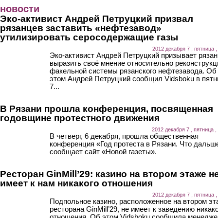
Перейти к основному содержанию
новости
Эко-активист Андрей Петруцкий призвал
рязанцев заставить «нефтезавод»
утилизировать серосодержащие газы
2012 декабря 7 , пятница ,
Эко-активист Андрей Петруцкий призывает ряза
выразить своё мнение относительно реконструкц
факельной системы рязанского нефтезавода. Об
этом Андрей Петруцкий сообщил Vidsboku в пятн
7...
В Рязани прошла конференция, посвященная
годовщине протестного движения
2012 декабря 7 , пятница ,
В четверг, 6 декабря, прошла общественная
конференция «Год протеста в Рязани. Что дальш
сообщает сайт «Новой газеты».
Ресторан GinMill’29: казино на втором этаже н
имеет к нам никакого отношения
2012 декабря 7 , пятница ,
Подпольное казино, расположенное на втором эт
ресторана GinMill’29, не имеет к заведению никак
отношения. Об этом Vidsboku сообщила менедже