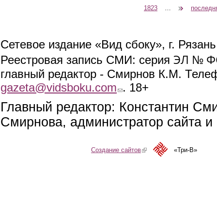
1823
…
следующая ›
последн
Сетевое издание «Вид сбоку», г. Рязан
ЭЛ № ФС
Реестровая запись СМИ: серия
главный редактор - Смирнов К.М. Телефо
gazeta@vidsboku.com
(link sends e-mail)
. 18+
Главный редактор: Константин См
Смирнова, администратор сайта и 
Создание сайтов
(link is external)
«Три-В»