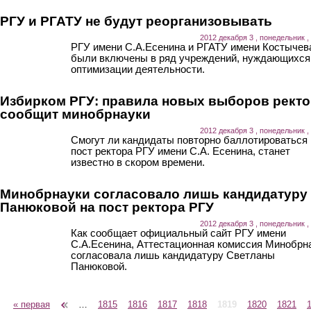
РГУ и РГАТУ не будут реорганизовывать
2012 декабря 3 , понедельник ,
РГУ имени С.А.Есенина и РГАТУ имени Костыче
были включены в ряд учреждений, нуждающихся
оптимизации деятельности.
Избирком РГУ: правила новых выборов рект
сообщит минобрнауки
2012 декабря 3 , понедельник ,
Смогут ли кандидаты повторно баллотироваться 
пост ректора РГУ имени С.А. Есенина, станет
известно в скором времени.
Минобрнауки согласовало лишь кандидатуру
Панюковой на пост ректора РГУ
2012 декабря 3 , понедельник ,
Как сообщает официальный сайт РГУ имени
С.А.Есенина, Аттестационная комиссия Минобрн
согласовала лишь кандидатуру Светланы
Панюковой.
« первая
‹ предыдущая
…
1815
1816
1817
1818
1819
1820
1821
Страницы