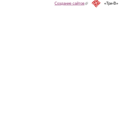
Создание сайтов
(link is external)
«Три-В»