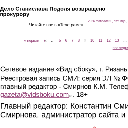
Дело Станислава Подоля возвращено
прокурору
2026 февраля 6 , пятница ,
Читайте нас в «Телеграме».
« первая
‹ предыдущая
…
5
6
7
8
9
10
11
12
13
…
Страницы
последн
Сетевое издание «Вид сбоку», г. Рязан
ЭЛ № ФС
Реестровая запись СМИ: серия
главный редактор - Смирнов К.М. Телефо
gazeta@vidsboku.com
(link sends e-mail)
. 18+
Главный редактор: Константин См
Смирнова, администратор сайта и 