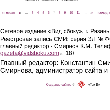
« первая
‹ предыдущая
…
3
4
5
6
7
8
9
10
11
…
следующая ›
последн
Страницы
Сетевое издание «Вид сбоку», г. Рязан
ЭЛ № ФС
Реестровая запись СМИ: серия
главный редактор - Смирнов К.М. Телефо
gazeta@vidsboku.com
(link sends e-mail)
. 18+
Главный редактор: Константин См
Смирнова, администратор сайта и 
Создание сайтов
(link is external)
«Три-В»