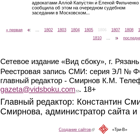
адвокатами Аллой Капустян и Еленой Фильченко
сообщила об этом на очередном судебном
заседании в Московском...
« первая
‹ предыдущая
…
1802
1803
1804
1805
1806
1807
1808
Страницы
1810
…
следующая ›
последн
Сетевое издание «Вид сбоку», г. Рязан
ЭЛ № ФС
Реестровая запись СМИ: серия
главный редактор - Смирнов К.М. Телефо
gazeta@vidsboku.com
(link sends e-mail)
. 18+
Главный редактор: Константин См
Смирнова, администратор сайта и 
Создание сайтов
(link is external)
«Три-В»