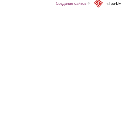
Создание сайтов
(link is external)
«Три-В»