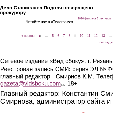
Дело Станислава Подоля возвращено
прокурору
2026 февраля 6 , пятница ,
Читайте нас в «Телеграме».
« первая
‹ предыдущая
…
5
6
7
8
9
10
11
12
13
…
Страницы
последн
Сетевое издание «Вид сбоку», г. Рязан
ЭЛ № ФС
Реестровая запись СМИ: серия
главный редактор - Смирнов К.М. Телефо
gazeta@vidsboku.com
(link sends e-mail)
. 18+
Главный редактор: Константин См
Смирнова, администратор сайта и 