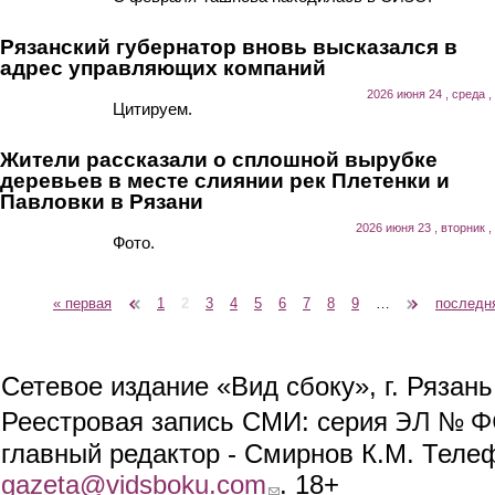
Рязанский губернатор вновь высказался в
адрес управляющих компаний
2026 июня 24 , среда ,
Цитируем.
Жители рассказали о сплошной вырубке
деревьев в месте слиянии рек Плетенки и
Павловки в Рязани
2026 июня 23 , вторник ,
Фото.
« первая
‹ предыдущая
1
2
3
4
5
6
7
8
9
…
следующая ›
последн
Страницы
Сетевое издание «Вид сбоку», г. Рязан
ЭЛ № ФС
Реестровая запись СМИ: серия
главный редактор - Смирнов К.М. Телефо
gazeta@vidsboku.com
(link sends e-mail)
. 18+