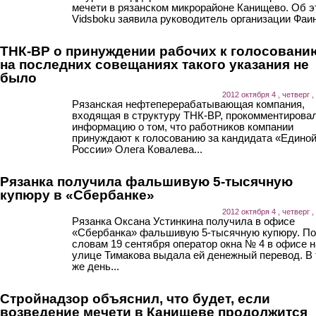
мечети в рязанском микрорайоне Канищево. Об э
Vidsboku заявила руководитель организации Фаин
ТНК-BP о принуждении рабочих к голосовани
на последних совещаниях такого указания не
было
2012 октября 4 , четверг ,
Рязанская нефтеперерабатывающая компания,
входящая в структуру ТНК-BP, прокомментирова
информацию о том, что работников компании
принуждают к голосованию за кандидата «Едино
России» Олега Ковалева...
Рязанка получила фальшивую 5-тысячную
купюру в «Сбербанке»
2012 октября 4 , четверг ,
Рязанка Оксана Устинкина получила в офисе
«Сбербанка» фальшивую 5-тысячную купюру. По
словам 19 сентября оператор окна № 4 в офисе н
улице Тимакова выдала ей денежный перевод. В 
же день...
Стройнадзор объяснил, что будет, если
возведение мечети в Канищеве продолжится