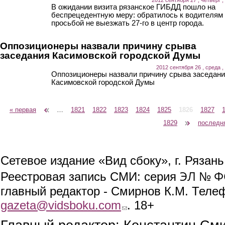
В ожидании визита рязанское ГИБДД пошло на
беспрецедентную меру: обратилось к водителям
просьбой не выезжать 27-го в центр города.
Оппозиционеры назвали причину срыва
заседания Касимовской городской Думы
2012 сентября 26 , среда ,
Оппозиционеры назвали причину срыва заседан
Касимовской городской Думы
« первая
‹ предыдущая
…
1821
1822
1823
1824
1825
1826
1827
Страницы
1829
следующая ›
последн
Сетевое издание «Вид сбоку», г. Рязан
ЭЛ № ФС
Реестровая запись СМИ: серия
главный редактор - Смирнов К.М. Телефо
gazeta@vidsboku.com
(link sends e-mail)
. 18+