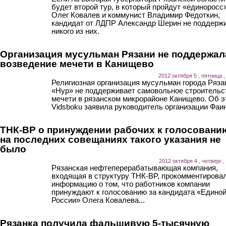
будет второй тур, в который пройдут «единоросс
Олег Ковалев и коммунист Владимир Федоткин,
кандидат от ЛДПР Александр Шерин не поддерж
никого из них.
Организация мусульман Рязани не поддержал
возведение мечети в Канищево
2012 октября 5 , пятница ,
Религиозная организация мусульман города Ряза
«Нур» не поддерживает самовольное строительс
мечети в рязанском микрорайоне Канищево. Об э
Vidsboku заявила руководитель организации Фаин
ТНК-BP о принуждении рабочих к голосовани
на последних совещаниях такого указания не
было
2012 октября 4 , четверг ,
Рязанская нефтеперерабатывающая компания,
входящая в структуру ТНК-BP, прокомментирова
информацию о том, что работников компании
принуждают к голосованию за кандидата «Едино
России» Олега Ковалева...
Рязанка получила фальшивую 5-тысячную