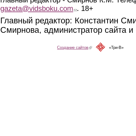
gazeta@vidsboku.com
(link sends e-mail)
. 18+
Главный редактор: Константин См
Смирнова, администратор сайта и 
Создание сайтов
(link is external)
«Три-В»