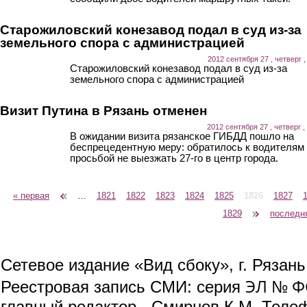
Старожиловский конезавод подал в суд из-за
земельного спора с администрацией
2012 сентября 27 , четверг ,
Старожиловский конезавод подал в суд из-за
земельного спора с администрацией
Визит Путина в Рязань отменен
2012 сентября 27 , четверг ,
В ожидании визита рязанское ГИБДД пошло на
беспрецедентную меру: обратилось к водителям
просьбой не выезжать 27-го в центр города.
« первая
‹ предыдущая
…
1821
1822
1823
1824
1825
1826
1827
Страницы
1829
следующая ›
последн
Сетевое издание «Вид сбоку», г. Рязан
ЭЛ № ФС
Реестровая запись СМИ: серия
главный редактор - Смирнов К.М. Телефо