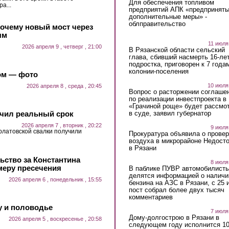
Для обеспечения топливом
а...
предприятий АПК «предпринят
дополнительные меры» -
облправительство
почему новый мост через
ым
11 июля
2026 апреля 9 , четверг , 21:00
В Рязанской области сельский
глава, сбивший насмерть 16-ле
подростка, приговорен к 7 года
колонии-поселения
ом — фото
10 июля
2026 апреля 8 , среда , 20:45
Вопрос о расторжении соглаше
по реализации инвестпроекта в
«Грачиной роще» будет рассмо
в суде, заявил губернатор
учил реальный срок
2026 апреля 7 , вторник , 20:22
9 июля
рлатовской свалки получили
Прокуратура объявила о провер
воздуха в микрорайоне Недост
в Рязани
ьство за Константина
8 июля
меру пресечения
В паблике ПУВР автомобилист
делятся информацией о наличи
2026 апреля 6 , понедельник , 15:55
бензина на АЗС в Рязани, с 25 
пост собрал более двух тысяч
комментариев
у и половодье
7 июля
Дому-долгострою в Рязани в
2026 апреля 5 , воскресенье , 20:58
следующем году исполнится 10