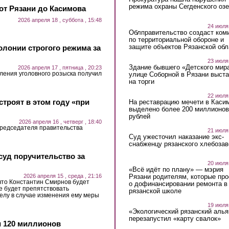
режима охраны Сегденского озе
от Рязани до Касимова
2026 апреля 18 , суббота , 15:48
24 июля
Облправительство создаст ком
по территориальной обороне и
защите объектов Рязанской обл
олонии строгого режима за
23 июля
Здание бывшего «Детского мир
2026 апреля 17 , пятница , 20:23
ения уголовного розыска получил
улице Соборной в Рязани выст
на торги
22 июля
троят в этом году «при
На реставрацию мечети в Каси
выделено более 200 миллионов
рублей
2026 апреля 16 , четверг , 18:40
председателя правительства
21 июля
Суд ужесточил наказание экс-
снабженцу рязанского хлебоза
суд поручительство за
20 июля
«Всё идёт по плану» — мэрия
2026 апреля 15 , среда , 21:16
Рязани родителям, которые пр
что Константин Смирнов будет
о дофинансировании ремонта в
не будет препятствовать
рязанской школе
делу в случае изменения ему меры
19 июля
«Экологический рязанский алья
перезапустил «карту свалок»
 120 миллионов