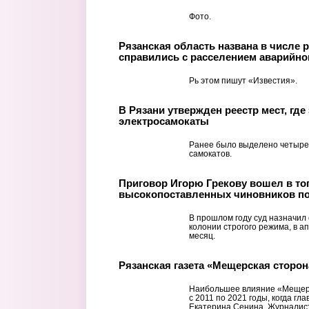
Фото.
Рязанская область названа в числе 
справились с расселением аварийно
Рь этом пишут «Известия».
В Рязани утвержден реестр мест, гд
электросамокаты
Ранее было выделено четыре
самокатов.
Приговор Игорю Грекову вошел в то
высокопоставленных чиновников по
В прошлом году суд назначил 
колонии строгого режима, в а
месяц.
Рязанская газета «Мещерская сторон
Наибольшее влияние «Мещерс
с 2011 по 2021 годы, когда г
Екатерина Сенина. Журналист