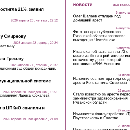
новости
все ново
достигла 21%, заявил
6 августа
Олег Шалаев отпущен под
домашний арест
2026 апреля 23 , четверг , 22:12
4 августа
Фото: аппарат губернатора
ну Смирнову
Рязанской области возглавил
выходец из Челябинска
2026 апреля 22 , среда , 20:24
ает вину.
3 августа
Рязанская область заняла 73-е
место из 85-ти в рейтинге регио
рю Грекову
по качеству дорог, который
составило «РИА Новости»
2026 апреля 21 , вторник , 20:37
ационный суд общей юрисдикции.
31 июля
Исполнилось полтора года со д
муниципальной системе
ареста Константина Смирнова
29 июля
2026 апреля 20 , понедельник , 18:51
Стало известно об аресте перво
озглавляет Лариса Крохалева.
замминистра здравоохранения
Рязанской области
о в ЦПКиО спилили и
27 июля
Начинается благоустройство «
Паустовского» в Солотче
2026 апреля 19 , воскресенье , 21:09
25 июля
Прокуратура нашла нарушения