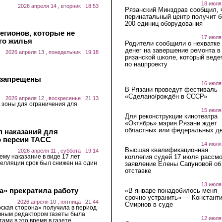
18 июля
2026 апреля 14 , вторник , 18:53
Рязанский Минздрав сообщил, 
перинатальный центр получит 
200 единиц оборудования
регионов, которые не
17 июля
го жилья
Родители сообщили о нехватке
денег на завершение ремонта в
2026 апреля 13 , понедельник , 19:18
рязанской школе, который веде
по нацпроекту
е запрещены
16 июля
В Рязани проведут фестиваль
«Сделано/рождён в СССР»
2026 апреля 12 , воскресенье , 21:13
 зоны для ограничения для
15 июля
Для реконструкции кинотеатра
«Октябрь» мэрия Рязани ждет
областных или федеральных де
п наказаний для
 версии ТАСС
14 июля
Высшая квалификационная
2026 апреля 11 , суббота , 19:14
коллегия судей 17 июля рассмо
ему наказание в виде 17 лет
пелляции срок был снижен на один
заявление Елены Сапуновой об
отставке
13 июля
а» прекратила работу
«В январе понадобилось меня
срочно устранить» — Констант
2026 апреля 10 , пятница , 21:44
Смирнов в суде
кая сторона» получила в период
лавным редактором газеты была
12 июля
ами в это время в газете