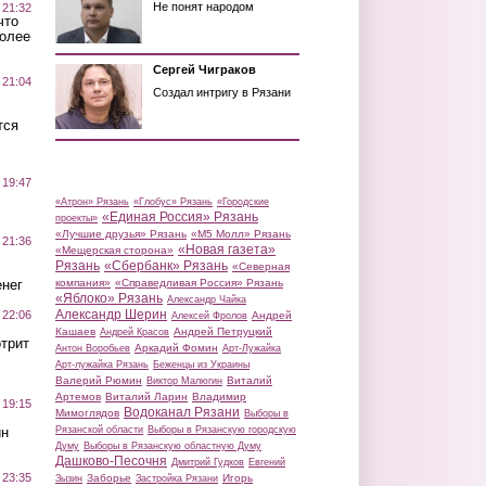
Не понят народом
 21:32
что
более
Сергей Чиграков
 21:04
Создал интригу в Рязани
тся
 19:47
«Атрон» Рязань
«Глобус» Рязань
«Городские
«Единая Россия» Рязань
проекты»
«Лучшие друзья» Рязань
«М5 Молл» Рязань
 21:36
«Новая газета»
«Мещерская сторона»
Рязань
«Сбербанк» Рязань
«Северная
нег
компания»
«Справедливая Россия» Рязань
«Яблоко» Рязань
Александр Чайка
Александр Шерин
 22:06
Андрей
Алексей Фролов
Кашаев
Андрей Петруцкий
Андрей Красов
трит
Аркадий Фомин
Антон Воробьев
Арт-Лужайка
Арт-лужайка Рязань
Беженцы из Украины
Валерий Рюмин
Виталий
Виктор Малюгин
Артемов
Виталий Ларин
Владимир
 19:15
Водоканал Рязани
Мимоглядов
Выборы в
ин
Рязанской области
Выборы в Рязанскую городскую
Думу
Выборы в Рязанскую областную Думу
Дашково-Песочня
Дмитрий Гудков
Евгений
 23:35
Заборье
Игорь
Зызин
Застройка Рязани