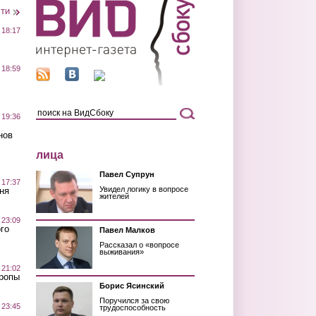
сти
 18:17
 18:59
 19:36
нов
лица
Павел Супрун
 17:37
Увидел логику в вопросе
ня
жителей
 23:09
го
Павел Малков
Рассказал о «вопросе
выживания»
 21:02
Тропы
Борис Ясинский
Поручился за свою
 23:45
трудоспособность