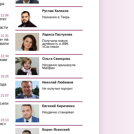
ра
Рустам Халиков
 21:06
Назначен в Тверь
итет
асти
Лариса Пастухова
 21:31
а» на
Получила новую
авили
должность в АФК
«Система»
 22:34
Ольга Свинцова
мове
Неудачно крышанула
Минфин
 19:25
Николай Любимов
вода
Не получил портрет
 21:07
осили
Евгений Кириченко
Неудачно станцевал
 23:13
нс»
Борис Ясинский