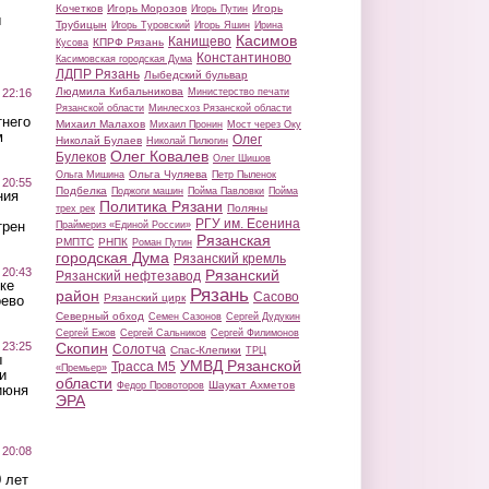
Кочетков
Игорь Морозов
Игорь
Игорь Путин
ы
Трубицын
Игорь Туровский
Игорь Яшин
Ирина
Касимов
Канищево
КПРФ Рязань
Кусова
Константиново
Касимовская городская Дума
ЛДПР Рязань
Лыбедский бульвар
Людмила Кибальникова
 22:16
Министерство печати
Рязанской области
Минлесхоз Рязанской области
тнего
Михаил Малахов
Михаил Пронин
Мост через Оку
м
Олег
Николай Булаев
Николай Пилюгин
Олег Ковалев
Булеков
Олег Шишов
Ольга Чуляева
Ольга Мишина
Петр Пыленок
 20:55
Подбелка
Поджоги машин
Пойма Павловки
Пойма
ния
Политика Рязани
Поляны
трех рек
РГУ им. Есенина
трен
Праймериз «Единой России»
Рязанская
РМПТС
РНПК
Роман Путин
городская Дума
Рязанский кремль
 20:43
Рязанский
Рязанский нефтезавод
ке
Рязань
район
Сасово
Рязанский цирк
оево
Северный обход
Семен Сазонов
Сергей Дудукин
Сергей Ежов
Сергей Сальников
Сергей Филимонов
 23:25
Скопин
Солотча
Спас-Клепики
ТРЦ
ы
УМВД Рязанской
Трасса М5
«Премьер»
и
области
Шаукат Ахметов
Федор Провоторов
июня
ЭРА
 20:08
 лет