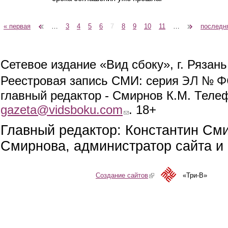
« первая
‹ предыдущая
…
3
4
5
6
7
8
9
10
11
…
следующая ›
последн
Страницы
Сетевое издание «Вид сбоку», г. Рязан
ЭЛ № ФС
Реестровая запись СМИ: серия
главный редактор - Смирнов К.М. Телефо
gazeta@vidsboku.com
(link sends e-mail)
. 18+
Главный редактор: Константин См
Смирнова, администратор сайта и 
Создание сайтов
(link is external)
«Три-В»